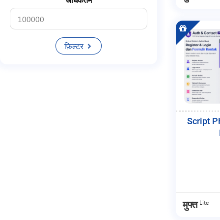
अधिकतम
Startup
Cv
फ़िल्टर
Tool
Email
Bulk
Email Sender
Script P
Mail Sender
Bulk Sender
Smtp
Media
Website
Lite
मुफ्त
Platform