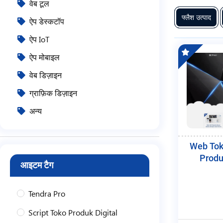
वेब टूल
फ्लैश उत्पाद
ऐप डेस्कटॉप
ऐप IoT
ऐप मोबाइल
वेब डिज़ाइन
ग्राफ़िक डिज़ाइन
अन्य
Web Tok
Produ
आइटम टैग
Tendra Pro
Script Toko Produk Digital