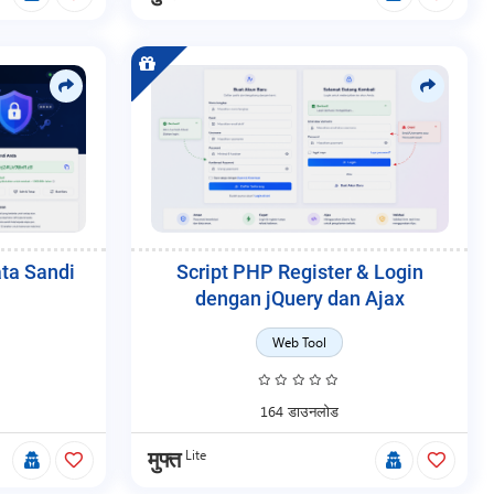
ta Sandi
Script PHP Register & Login
dengan jQuery dan Ajax
Web Tool
164 डाउनलोड
Lite
मुफ्त