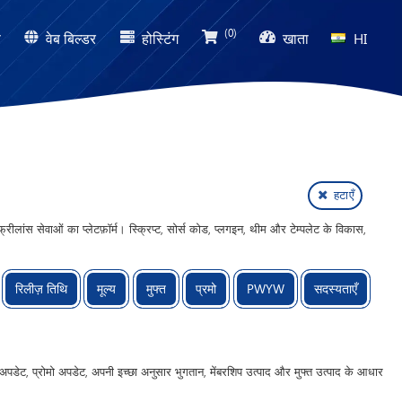
(0)
ण
वेब बिल्डर
होस्टिंग
खाता
HI
हटाएँ
ंस सेवाओं का प्लेटफ़ॉर्म। स्क्रिप्ट, सोर्स कोड, प्लगइन, थीम और टेम्पलेट के विकास,
रिलीज़ तिथि
मूल्य
मुफ्त
प्रमो
PWYW
सदस्यताएँ
 अपडेट, प्रोमो अपडेट, अपनी इच्छा अनुसार भुगतान, मेंबरशिप उत्पाद और मुफ्त उत्पाद के आधार