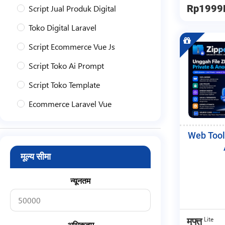
Script Jual Produk Digital
Rp1999
Toko Digital Laravel
Script Ecommerce Vue Js
Script Toko Ai Prompt
Script Toko Template
Ecommerce Laravel Vue
Toko Produk Digital Laravel
Web Tool
Profil
मूल्य सीमा
Personal
Portofolio
न्यूनतम
Bisnis
Tokoh
Lite
मुफ्त