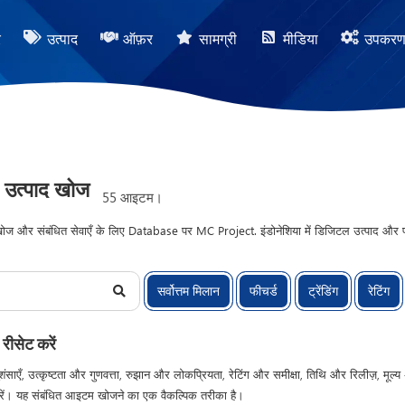
र
उत्पाद
ऑफ़र
सामग्री
मीडिया
उपकर
उत्पाद खोज
55 आइटम।
 और संबंधित सेवाएँ के लिए Database पर MC Project. इंडोनेशिया में डिजिटल उत्पाद और फ्रीला
र केंद्रित।
सर्वोत्तम मिलान
फीचर्ड
ट्रेंडिंग
रेटिंग
 रीसेट करें
ंसाएँ, उत्कृष्टता और गुणवत्ता, रुझान और लोकप्रियता, रेटिंग और समीक्षा, तिथि और रिलीज़, मूल्य
ें। यह संबंधित आइटम खोजने का एक वैकल्पिक तरीका है।