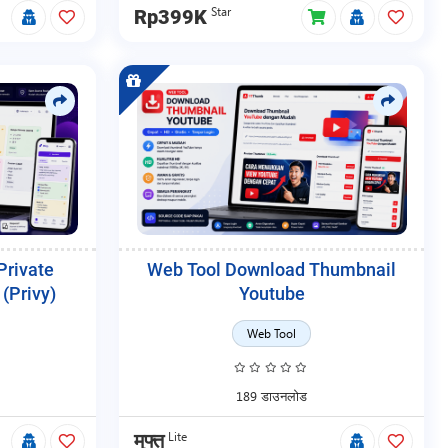
Star
Rp399K
Private
Web Tool Download Thumbnail
(Privy)
Youtube
Web Tool
189 डाउनलोड
Lite
मुफ्त