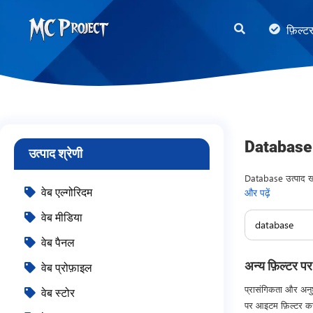
MC
फ़िल्ट
Project
Official
Store
डिजिटल
उत्पाद
Database 
उत्पाद श्रेणी
स्टोर
और
Database उत्पाद खोज
वेब एल्गोरिदम
और पढ़ें
उत्पादन और वितरण प
फ्रीलांस
वेब मीडिया
सेवाएँ
वेब पैनल
अन्य फ़िल्टर पर
वेब प्रोफ़ाइल
प्रासंगिकता और अनुश
वेब स्टोर
पर आइटम फ़िल्टर कर