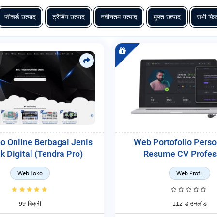
फीचर्ड उत्पाद
ट्रेंडिंग उत्पाद
नवीनतम उत्पाद
मुफ्त उत्पाद
सभी फ़िल
o Online Berbagai Jenis
Web Portofolio Perso
k Digital (Tendra Pro)
Resume CV Profes
Web Toko
Web Profil
99 बिक्री
112 डाउनलोड