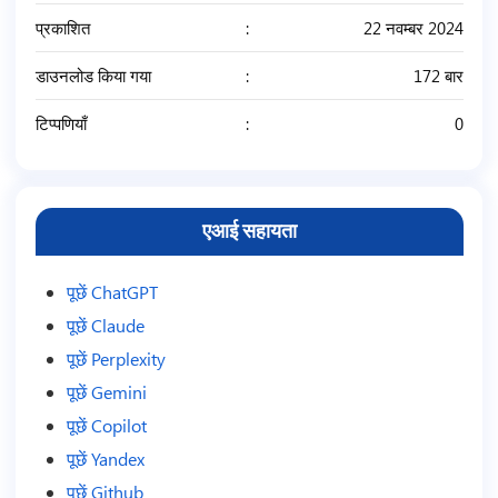
प्रकाशित
22 नवम्बर 2024
डाउनलोड किया गया
172 बार
टिप्पणियाँ
0
एआई सहायता
पूछें ChatGPT
पूछें Claude
पूछें Perplexity
पूछें Gemini
पूछें Copilot
पूछें Yandex
पूछें Github