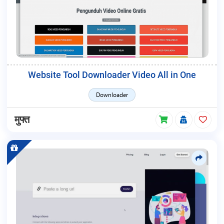
Website Tool Downloader Video All in One
Downloader
मुफ्त