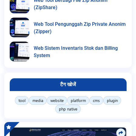
Web Tool Berbagi File Zip Anonim
(ZipShare)
Web Tool Pengunggah Zip Private Anonim
(Zipper)
Web Sistem Inventaris Stok dan Billing
System
टैग खोजें
tool
media
website
platform
cms
plugin
php native