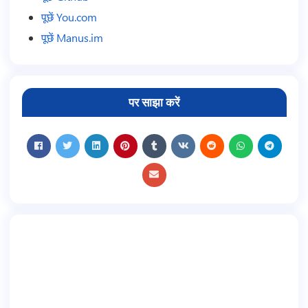
पूछें You.com
पूछें Manus.im
पर साझा करें