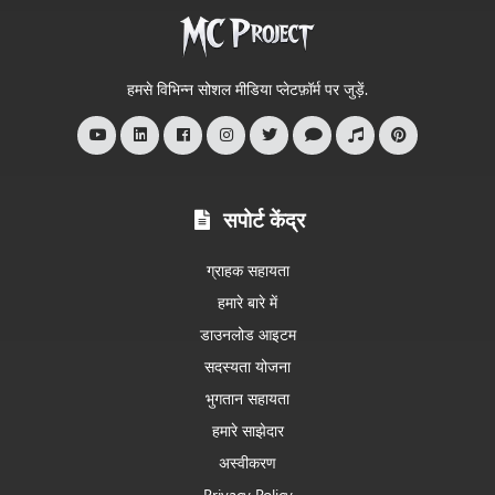
में
आपका
स्वागत
हमसे विभिन्न सोशल मीडिया प्लेटफ़ॉर्म पर जुड़ें.
है
सपोर्ट केंद्र
ग्राहक सहायता
हमारे बारे में
डाउनलोड आइटम
सदस्यता योजना
भुगतान सहायता
हमारे साझेदार
अस्वीकरण
Privacy Policy