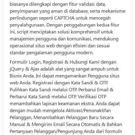
biasanya dilengkapi dengan fitur validasi data,
penyimpanan yang aman di database, serta mekanisme
perlindungan seperti CAPTCHA untuk mencegah
penyalahgunaan. Dengan penggabungan kedua fitur
ini,
script
menciptakan solusi komprehensif untuk
manajemen pengguna dan komunikasi, mendukung
operasional situs web dengan efisien dan sesuai
standar pengalaman pengguna modern.
Formulir Login, Registrasi & Hubungi Kami dengan
jQuery & Ajax adalah alat yang sangat ampuh untuk
Bisnis
Anda. Ini dapat mengamankan Pengguna situs
web Anda. Registrasi dengan Kata Sandi & OTP.
Pulihkan Kata Sandi melalui OTP. Perbarui Email &
Perbarui Kata Sandi melalui OTP. Verifikasi OTP
menambahkan lapisan keamanan ekstra. Anda dapat
dengan mudah mengelola Aktivasi/Penonaktifan
Pelanggan, Menambahkan Pelanggan Baru Secara
Manual & Mengirim Email Secara Otomatis & Bahkan
Pertanyaan Pelanggan/Pengunjung Anda dari formulir