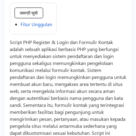
सामग्री सूची
Fitur Unggulan
Script
PHP Register & Login dan Formulir Kontak
adalah sebuah aplikasi berbasis PHP yang berfungsi
untuk menyediakan sistem pendaftaran dan login
pengguna sekaligus memungkinkan pengelolaan
komunikasi melalui formulir kontak. Sistem
pendaftaran dan login memungkinkan pengguna untuk
membuat akun baru, mengakses area tertentu di situs
web, serta mengelola informasi akun secara aman
dengan autentikasi berbasis nama pengguna dan kata
sandi. Sementara itu, formulir kontak yang terintegrasi
memberikan fasilitas bagi pengunjung untuk
mengirimkan pesan, pertanyaan, atau masukan kepada
pengelola situs melalui antarmuka sederhana yang
dapat dikustomisasi sesuai kebutuhan.
Script
ini