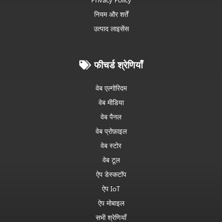
नियम और शर्तें
उत्पाद लाइसेंस
फीचर्ड श्रेणियाँ
वेब एल्गोरिदम
वेब मीडिया
वेब पैनल
वेब प्रोफ़ाइल
वेब स्टोर
वेब टूल
ऐप डेस्कटॉप
ऐप IoT
ऐप मोबाइल
सभी श्रेणियाँ