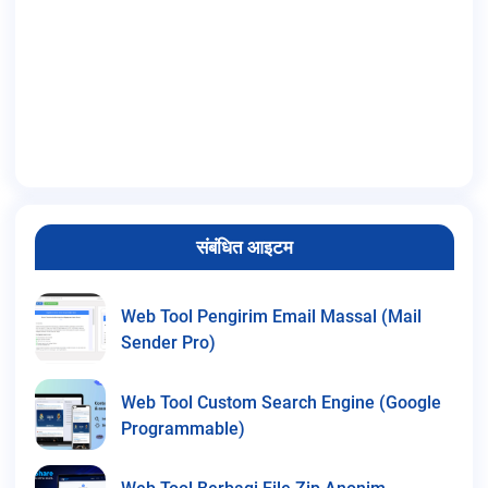
संबंधित आइटम
Web Tool Pengirim Email Massal (Mail
Sender Pro)
Web Tool Custom Search Engine (Google
Programmable)