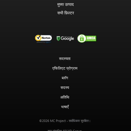
मुफ्त उत्पाद
सभी फ़िल्टर
सदस्यता
एफिलिएट प्रोग्राम
ब्लॉग
सदस्य
अतिथि
भाषाएँ
MC Project
©2026
- सर्वाधिकार सुरक्षित।
401XD Group
द्वारा संचालित
.