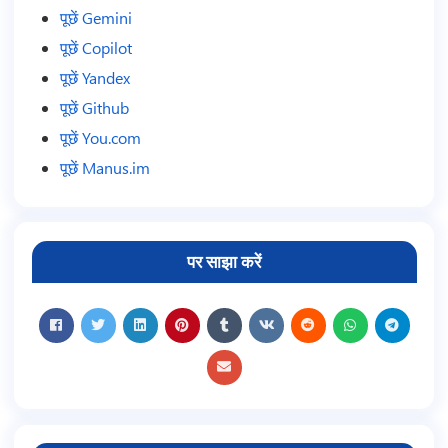
पूछें Gemini
पूछें Copilot
पूछें Yandex
पूछें Github
पूछें You.com
पूछें Manus.im
पर साझा करें