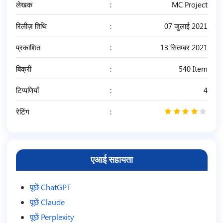
लेखक
MC Project
रिलीज़ तिथि
07 जुलाई 2021
प्रकाशित
13 सितम्बर 2021
बिक्री
540 Item
टिप्पणियाँ
4
रेटिंग
4
/
5
एआई सहायता
पूछें ChatGPT
पूछें Claude
पूछें Perplexity