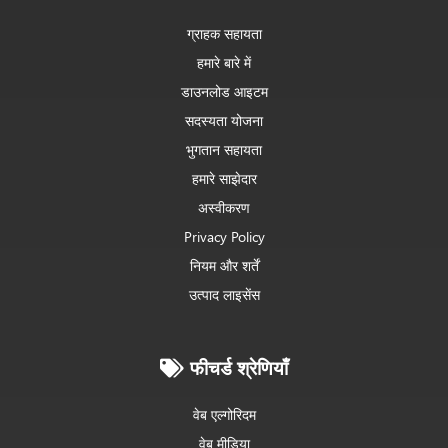
ग्राहक सहायता
हमारे बारे में
डाउनलोड आइटम
सदस्यता योजना
भुगतान सहायता
हमारे साझेदार
अस्वीकरण
Privacy Policy
नियम और शर्तें
उत्पाद लाइसेंस
फीचर्ड श्रेणियाँ
वेब एल्गोरिदम
वेब मीडिया