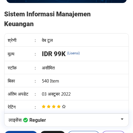
Sistem Informasi Manajemen
Keuangan
श्रेणी
:
वेब टूल
IDR 99K
मूल्य
:
(Lisensi)
स्टॉक
:
असीमित
बिका
:
540 Item
अंतिम अपडेट
:
03 अक्टूबर 2022
रेटिंग
:
4
/
लाइसेंस
Reguler
5