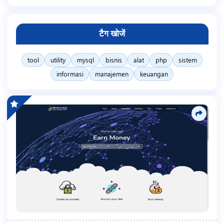
टैग खोजें
tool
utility
mysql
bisnis
alat
php
sistem
informasi
manajemen
keuangan