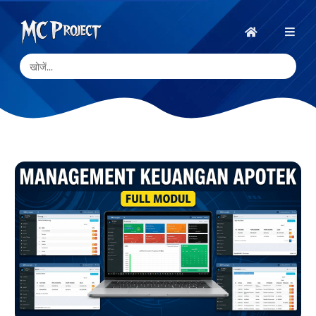
MC
Project
होम
Official
Store
डिजिटल
उत्पाद
स्टोर
और
फ्रीलांस
सेवाएँ