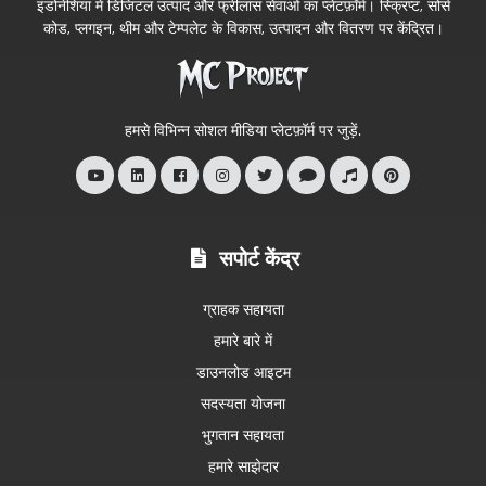
इंडोनेशिया में डिजिटल उत्पाद और फ्रीलांस सेवाओं का प्लेटफ़ॉर्म। स्क्रिप्ट, सोर्स
स्टोर
कोड, प्लगइन, थीम और टेम्पलेट के विकास, उत्पादन और वितरण पर केंद्रित।
में
आपका
स्वागत
हमसे विभिन्न सोशल मीडिया प्लेटफ़ॉर्म पर जुड़ें.
है
सपोर्ट केंद्र
ग्राहक सहायता
हमारे बारे में
डाउनलोड आइटम
सदस्यता योजना
भुगतान सहायता
हमारे साझेदार