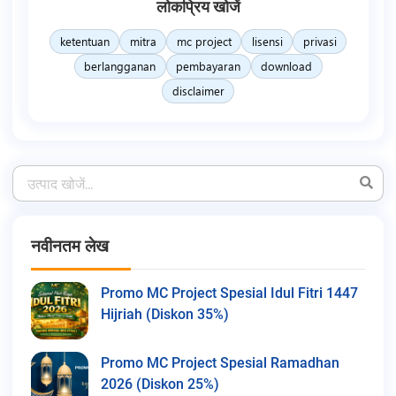
लोकप्रिय खोजें
ketentuan
mitra
mc project
lisensi
privasi
berlangganan
pembayaran
download
disclaimer
नवीनतम लेख
Promo MC Project Spesial Idul Fitri 1447
Hijriah (Diskon 35%)
Promo MC Project Spesial Ramadhan
2026 (Diskon 25%)