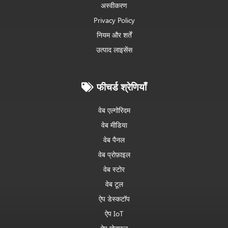
अस्वीकरण
Privacy Policy
नियम और शर्तें
उत्पाद लाइसेंस
फीचर्ड श्रेणियाँ
वेब एल्गोरिदम
वेब मीडिया
वेब पैनल
वेब प्रोफ़ाइल
वेब स्टोर
वेब टूल
ऐप डेस्कटॉप
ऐप IoT