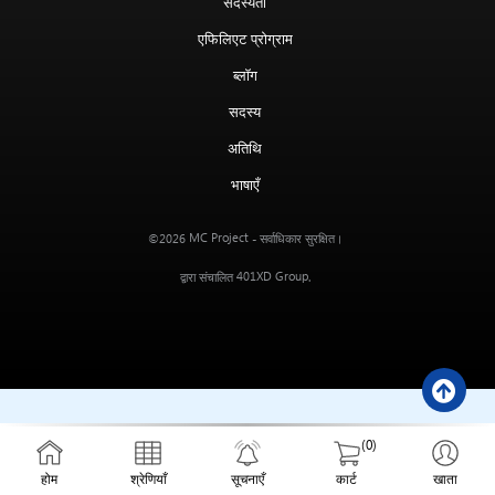
सदस्यता
एफिलिएट प्रोग्राम
ब्लॉग
सदस्य
अतिथि
भाषाएँ
MC Project
©2026
- सर्वाधिकार सुरक्षित।
401XD Group
द्वारा संचालित
.
(0)
होम
श्रेणियाँ
सूचनाएँ
कार्ट
खाता