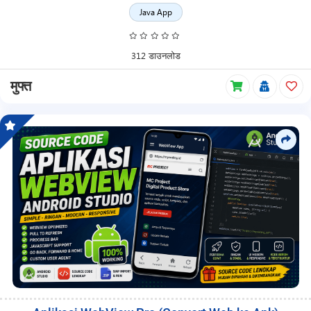
Java App
312 डाउनलोड
मुफ्त