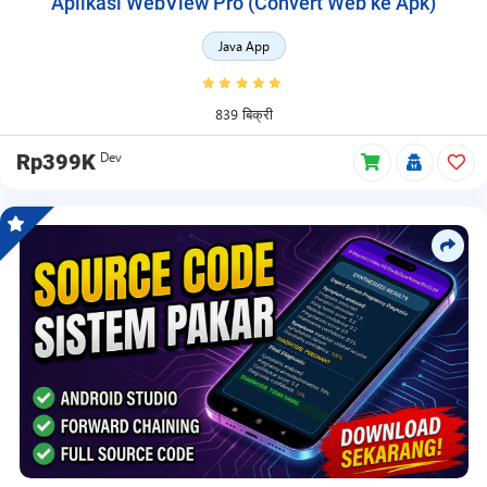
Aplikasi WebView Pro (Convert Web ke Apk)
Java App
839 बिक्री
Dev
Rp399K