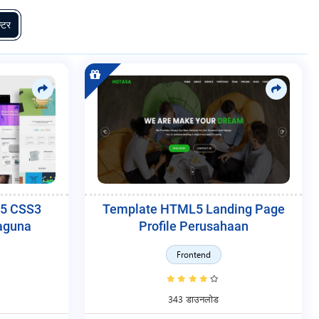
्टर
5 CSS3
Template HTML5 Landing Page
aguna
Profile Perusahaan
Frontend
343 डाउनलोड