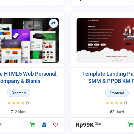
e HTML5 Web Personal,
Template Landing P
ompany & Bisnis
SMM & PPOB KM P
Frontend
Frontend
712 बिक्री
62 बिक्री
ar
Star
Rp99K