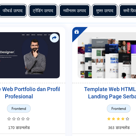
फीचर्ड उत्पाद
ट्रेंडिंग उत्पाद
नवीनतम उत्पाद
मुफ्त उत्पाद
सभी फ़िल
 Web Portfolio dan Profil
Template Web HTML
Profesional
Landing Page Serb
Frontend
Frontend
170 डाउनलोड
363 डाउनलोड