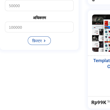
Blackexpo
Smm
अधिकतम
Km Panel
Seo
फ़िल्टर
Templat
C
St
Rp99K