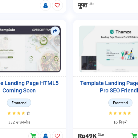
Lite
मुफ्त
te Landing Page HTML5
Template Landing Pag
Coming Soon
Pro SEO Friend
Frontend
Frontend
332 डाउनलोड
16 बिक्री
Star
Rp49K