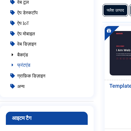
वेब टूल
फ्लैश उत्पाद
ऐप डेस्कटॉप
ऐप IoT
ऐप मोबाइल
वेब डिज़ाइन
बैकएंड
फ्रंटएंड
ग्राफ़िक डिज़ाइन
Template
अन्य
आइटम टैग