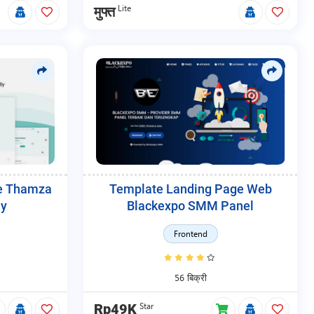
Lite
मुफ्त
e Thamza
Template Landing Page Web
ly
Blackexpo SMM Panel
Frontend
56 बिक्री
Star
Rp49K