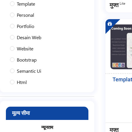
Template
Lite
मुफ्त
Personal
Portfolio
Desain Web
Website
Bootstrap
Semantic Ui
Templa
Html
Css
Javascript
मूल्य सीमा
Jquery
Landing Page
न्यूनतम
मुफ्त