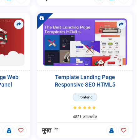
age Web
Template Landing Page
anel
Responsive SEO HTML5
Frontend
4821 डाउनलोड
Lite
मुफ्त