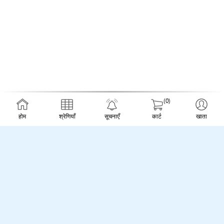
(0)
होम
श्रेणियाँ
सूचनाएँ
कार्ट
खाता