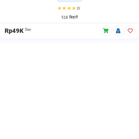
516 बिक्री
Star
Rp49K