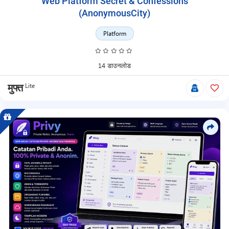
Web Platform Secret & Confessions
(AnonymousCity)
Platform
14 डाउनलोड
Lite
मुफ्त