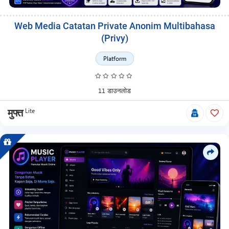
Web Media Catatan Private Anonim Multibahasa
(Privy)
Platform
11 डाउनलोड
Lite
मुफ्त