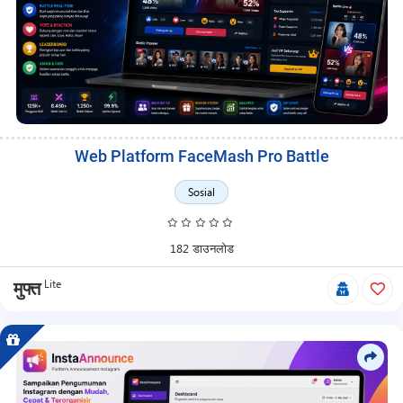
Web Platform FaceMash Pro Battle
Sosial
182 डाउनलोड
Lite
मुफ्त