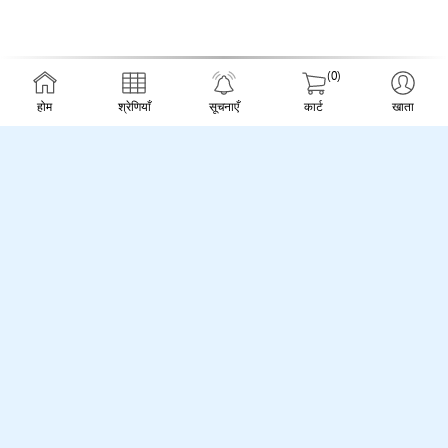
(0)
होम
श्रेणियाँ
सूचनाएँ
कार्ट
खाता