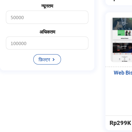
Blog
न्यूनतम
Media Online
Agensi
अधिकतम
Portal
Cms
फ़िल्टर
Platform
Php
Web Bis
Mysql
Media
Rp299K