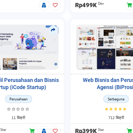
Dev
Rp499K
il Perusahaan dan Bisnis
Web Bisnis dan Per
rtup (iCode Startup)
Agensi (BiProsi
Perusahaan
Serbaguna
11 बिक्री
712 बिक्री
Star
Star
Rp399K