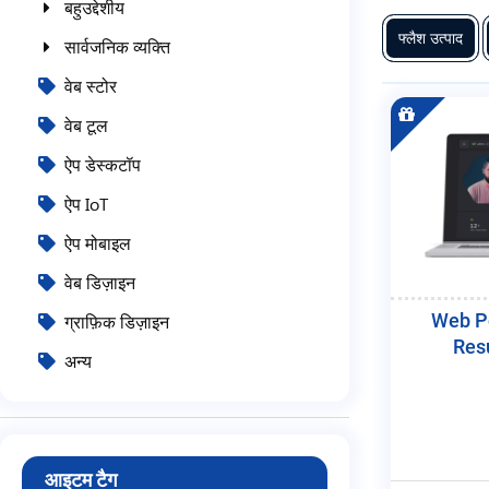
बहुउद्देशीय
फ्लैश उत्पाद
सार्वजनिक व्यक्ति
वेब स्टोर
वेब टूल
ऐप डेस्कटॉप
ऐप IoT
ऐप मोबाइल
वेब डिज़ाइन
Web Po
ग्राफ़िक डिज़ाइन
Res
अन्य
आइटम टैग