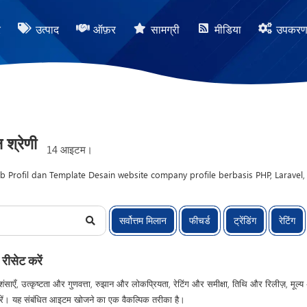
र
उत्पाद
ऑफ़र
सामग्री
मीडिया
उपकर
ल श्रेणी
14 आइटम।
Profil dan Template Desain website company profile berbasis PHP, Laravel,
cript Aplikasi untuk membangun website profil bisnis, personal branding, 
ikembangkan menggunakan PHP native, CodeIgniter, atau Laravel yang dipad
सर्वोत्तम मिलान
फीचर्ड
ट्रेंडिंग
रेटिंग
bih responsif di berbagai perangkat. Fitur yang tersedia meliputi halaman ten
masi meta tag untuk kebutuhan mesin pencari. Template Desain disusun denga
un instansi yang ingin meningkatkan kredibilitas digital. MC Project menyed
 रीसेट करें
sasi agar pengembangan Desain Web dapat dilakukan lebih cepat, efisien, d
ंसाएँ, उत्कृष्टता और गुणवत्ता, रुझान और लोकप्रियता, रेटिंग और समीक्षा, तिथि और रिलीज़, मूल्य
ें। यह संबंधित आइटम खोजने का एक वैकल्पिक तरीका है।