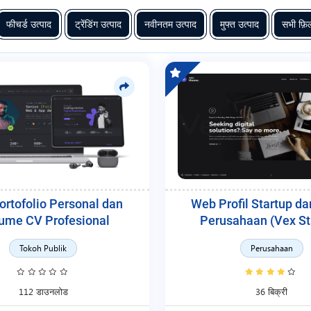
फीचर्ड उत्पाद
ट्रेंडिंग उत्पाद
नवीनतम उत्पाद
मुफ्त उत्पाद
सभी फ़िल
rtofolio Personal dan
Web Profil Startup da
ume CV Profesional
Perusahaan (Vex St
Tokoh Publik
Perusahaan
112 डाउनलोड
36 बिक्री