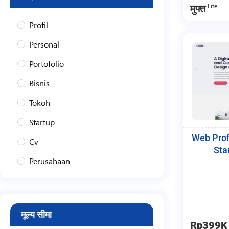
Lite
मुफ्त
Profil
Personal
Portofolio
Bisnis
Tokoh
Startup
Web Prof
Cv
Sta
Perusahaan
Company
Toko
मूल्य सीमा
Jasa
Rp399K