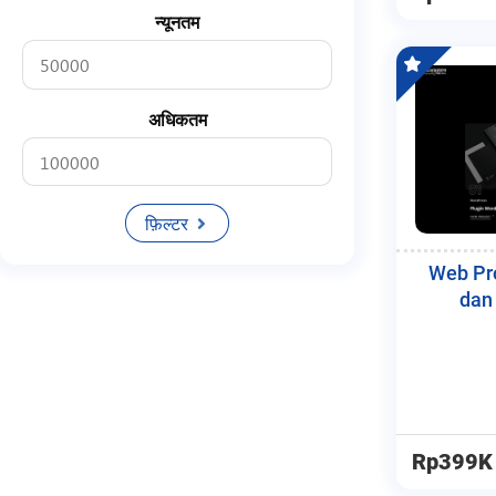
Media Online
न्यूनतम
Agensi
Portal
अधिकतम
Cms
Platform
फ़िल्टर
Php
Mysql
Web Pro
dan 
Media
Website
Rp399K