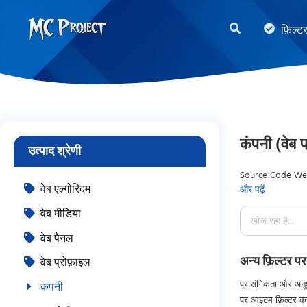
MC
फ़िल्ट
Project
Official
Store
डिजिटल
उत्पाद
कंपनी (वेब प
उत्पाद श्रेणी
स्टोर
और
Source Code Web
वेब एल्गोरिदम
और पढ़ें
berisi Script We
फ्रीलांस
menggunakan dat
वेब मीडिया
सेवाएँ
tampilan elegan,
वेब पैनल
memiliki website
serta struktur k
अन्य फ़िल्टर पर
वेब प्रोफ़ाइल
प्रासंगिकता और अनुश
कंपनी
पर आइटम फ़िल्टर कर