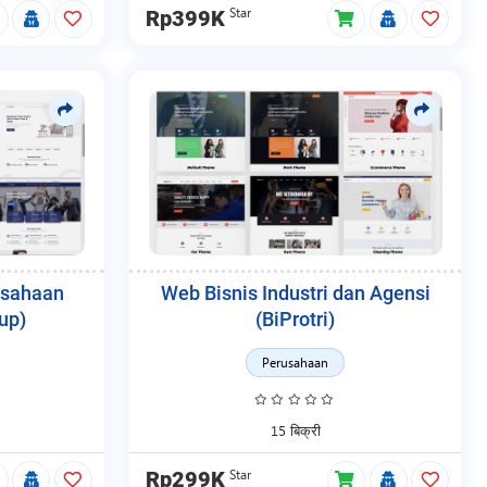
Star
Rp399K
usahaan
Web Bisnis Industri dan Agensi
up)
(BiProtri)
Perusahaan
15 बिक्री
Star
Rp299K