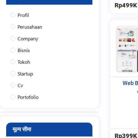
Rp499K
Profil
Perusahaan
Company
Bisnis
Tokoh
Startup
Web B
Cv
Portofolio
Toko
Jasa
मूल्य सीमा
Blog
Rp399K