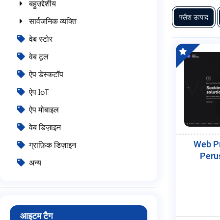
बहुउद्देशीय
फ्लैश उत्पाद
सार्वजनिक व्यक्ति
वेब स्टोर
वेब टूल
ऐप डेस्कटॉप
ऐप IoT
ऐप मोबाइल
वेब डिज़ाइन
Web Pr
ग्राफ़िक डिज़ाइन
Peru
अन्य
आइटम टैग