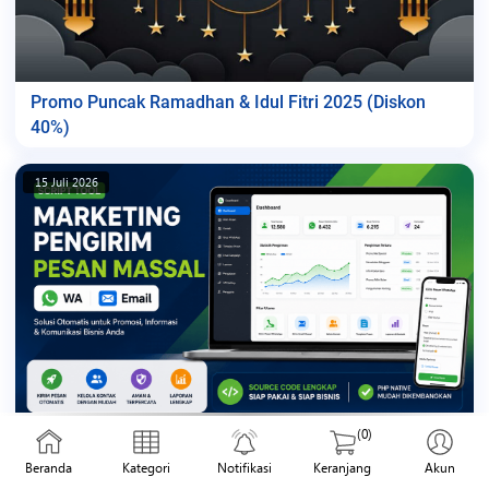
Promo Puncak Ramadhan & Idul Fitri 2025 (Diskon
40%)
15 Juli 2026
(0)
Script Tool Marketing Pengirim Pesan Massal (WA dan
Email)
Beranda
Kategori
Notifikasi
Keranjang
Akun