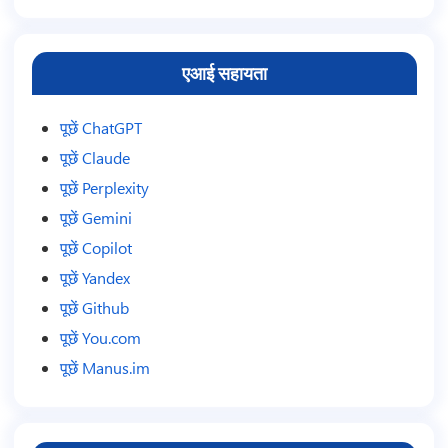
5
एआई सहायता
पूछें ChatGPT
पूछें Claude
पूछें Perplexity
पूछें Gemini
पूछें Copilot
पूछें Yandex
पूछें Github
पूछें You.com
पूछें Manus.im