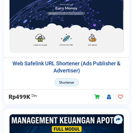
Web Safelink URL Shortener (Ads Publisher &
Advertiser)
Shortener
Dev
Rp499K