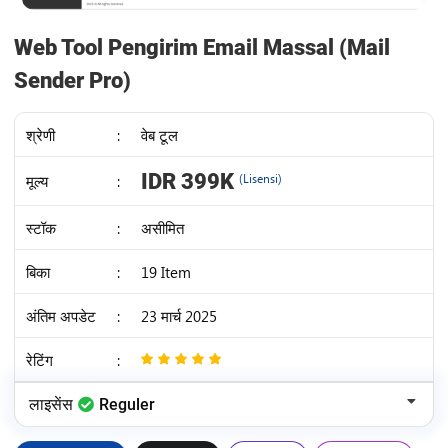
Web Tool Pengirim Email Massal (Mail
Sender Pro)
श्रेणी
:
वेब टूल
IDR 399K
मूल्य
:
(Lisensi)
स्टॉक
:
असीमित
बिका
:
19 Item
अंतिम अपडेट
:
23 मार्च 2025
रेटिंग
:
5
/
लाइसेंस
Reguler
5