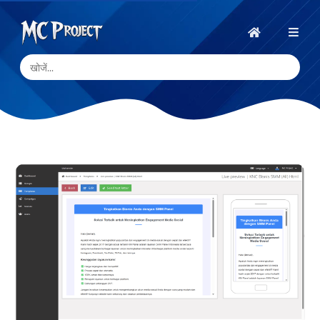
MC
Project
होम
Official
Store
डिजिटल
उत्पाद
स्टोर
और
फ्रीलांस
सेवाएँ