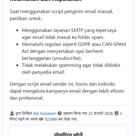
Saat menggunakan
script
pengirim email massal,
pastikan untuk:
Menggunakan layanan SMTP yang tepercaya
agar email tidak masuk ke folder spam.
Mematuhi regulasi seperti GDPR atau CAN-SPAM
Act dengan menyertakan opsi berhenti
berlangganan (unsubscribe).
Tidak melakukan spamming agar tidak diblokir
oleh penyedia email.
Dengan
script
email sender ini,
bisnis
dan individu
dapat mengelola kampanye email dengan lebih efisien
dan profesional.
द्वारा लिखित
Adi Gunawan
अद्यतन किया गया
22 फ़रवरी 2026
2
मिनट पढ़ने का समय
52168x बार देखा गया.
लोकप्रिय खोजें