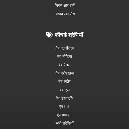
नियम और शर्तें
उत्पाद लाइसेंस
फीचर्ड श्रेणियाँ
वेब एल्गोरिदम
वेब मीडिया
वेब पैनल
वेब प्रोफ़ाइल
वेब स्टोर
वेब टूल
ऐप डेस्कटॉप
ऐप IoT
ऐप मोबाइल
सभी श्रेणियाँ