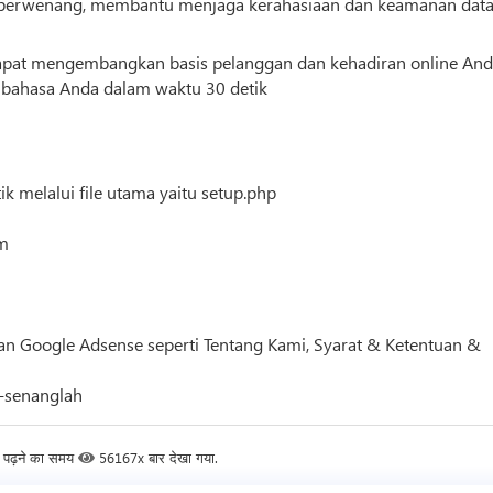
dak berwenang, membantu menjaga kerahasiaan dan keamanan dat
dapat mengembangkan basis pelanggan dan kehadiran online An
 bahasa Anda dalam waktu 30 detik
 melalui file utama yaitu setup.php
um
n Google Adsense seperti Tentang Kami, Syarat & Ketentuan &
-senanglah
 पढ़ने का समय
56167x बार देखा गया.