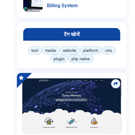
Billing System
टैग खोजें
tool
media
website
platform
cms
plugin
php native