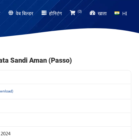
(0)
ण
वेब बिल्डर
होस्टिंग
खाता
HI
ata Sandi Aman (Passo)
wnload)
र 2024