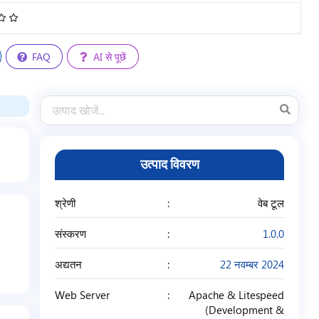
4.68
/
5
FAQ
AI से पूछें
उत्पाद विवरण
श्रेणी
वेब टूल
संस्करण
1.0.0
अद्यतन
22 नवम्बर 2024
Web Server
Apache & Litespeed
(Development &