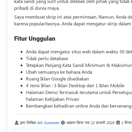
kata sandi yang sulit untuk ditebak oleh pihak yang ti
pribadi di dunia maya.
Saya membuat skrip ini atas permintaan. Namun, Anda 
karena popularitasnya. Anda dapat mengatur skrip dalam
Fitur Unggulan
Anda dapat mengatur situs web dalam waktu 30 detik
Tidak perlu database
Tetapkan Panjang Kata Sandi Minimum & Maksim
Ubah semuanya ke bahasa Anda
Ruang Iklan Google disediakan
4 Jenis Iklan : 3 Iklan Desktop dan 1 Iklan Mobile
Halaman Demo Termasuk terutama untuk Persetujua
halaman Kebijakan Privasi
Kembangkan kehadiran online Anda dan bersenang
द्वारा लिखित
Adi Gunawan
अद्यतन किया गया
22 फ़रवरी 2026
2 मिनट