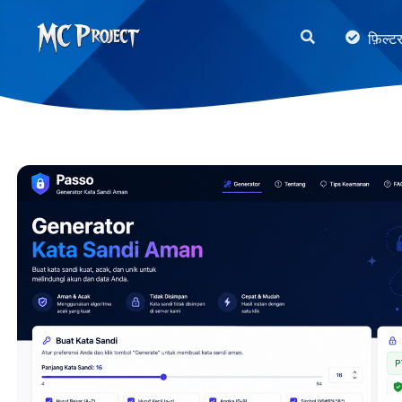
MC
फ़िल्ट
Project
Official
Store
डिजिटल
उत्पाद
स्टोर
और
फ्रीलांस
सेवाएँ