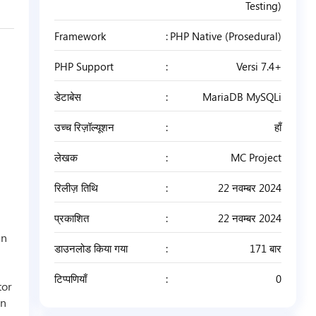
Testing)
Framework
PHP Native (Prosedural)
PHP Support
Versi 7.4+
डेटाबेस
MariaDB MySQLi
उच्च रिज़ॉल्यूशन
हाँ
लेखक
MC Project
रिलीज़ तिथि
22 नवम्बर 2024
प्रकाशित
22 नवम्बर 2024
an
डाउनलोड किया गया
171 बार
टिप्पणियाँ
0
tor
an