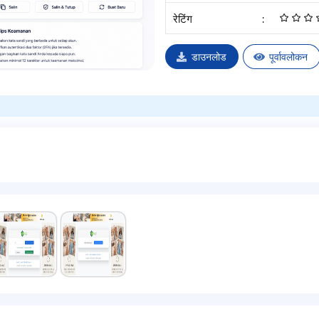
रेटिंग
:
डाउनलोड
पूर्वावलोकन