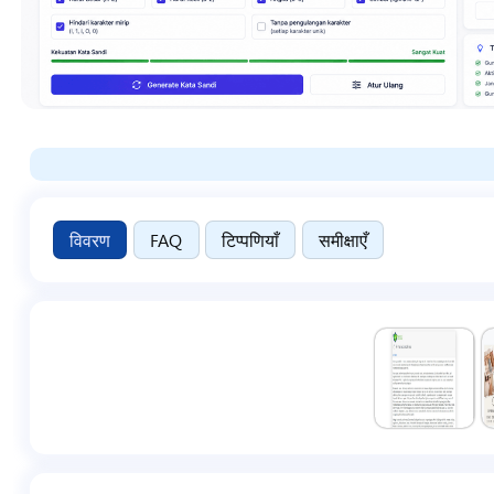
विवरण
FAQ
टिप्पणियाँ
समीक्षाएँ