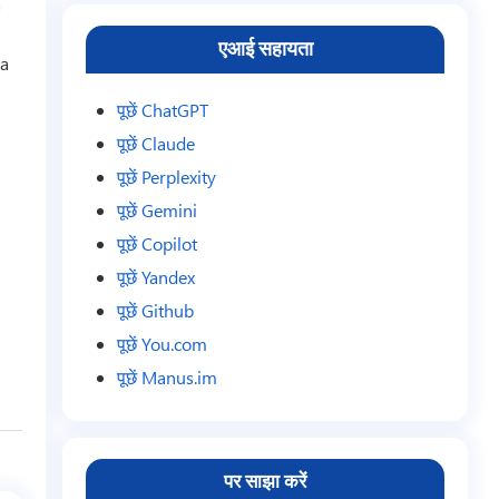
a
एआई सहायता
da
पूछें ChatGPT
पूछें Claude
पूछें Perplexity
पूछें Gemini
पूछें Copilot
पूछें Yandex
पूछें Github
पूछें You.com
पूछें Manus.im
पर साझा करें