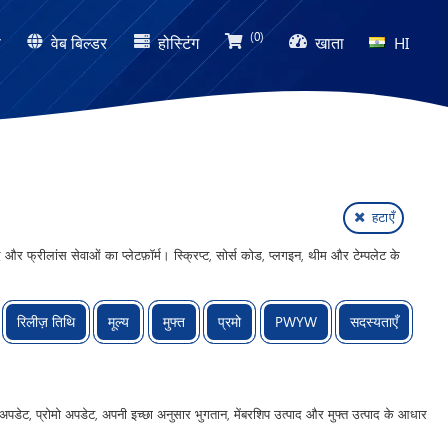
(0)
ण
वेब बिल्डर
होस्टिंग
खाता
HI
हटाएँ
्रीलांस सेवाओं का प्लेटफ़ॉर्म। स्क्रिप्ट, सोर्स कोड, प्लगइन, थीम और टेम्पलेट के
रिलीज़ तिथि
मूल्य
मुफ्त
प्रमो
PWYW
सदस्यताएँ
 अपडेट, प्रोमो अपडेट, अपनी इच्छा अनुसार भुगतान, मेंबरशिप उत्पाद और मुफ्त उत्पाद के आधार