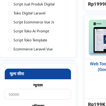
Script Jual Produk Digital
Rp1999
Toko Digital Laravel
Script Ecommerce Vue Js
Script Toko Ai Prompt
Script Toko Template
Ecommerce Laravel Vue
Toko Produk Digital Laravel
Web Too
Profil
(Go
मूल्य सीमा
Personal
Portofolio
न्यूनतम
Bisnis
Tokoh
Rp199K