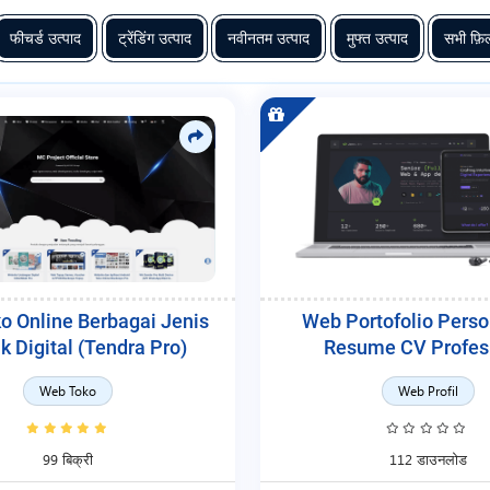
फीचर्ड उत्पाद
ट्रेंडिंग उत्पाद
नवीनतम उत्पाद
मुफ्त उत्पाद
सभी फ़िल
o Online Berbagai Jenis
Web Portofolio Perso
k Digital (Tendra Pro)
Resume CV Profes
Web Toko
Web Profil
99 बिक्री
112 डाउनलोड