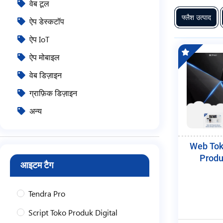
वेब टूल
फ्लैश उत्पाद
ऐप डेस्कटॉप
ऐप IoT
ऐप मोबाइल
वेब डिज़ाइन
ग्राफ़िक डिज़ाइन
अन्य
Web Tok
Produ
आइटम टैग
Tendra Pro
Script Toko Produk Digital