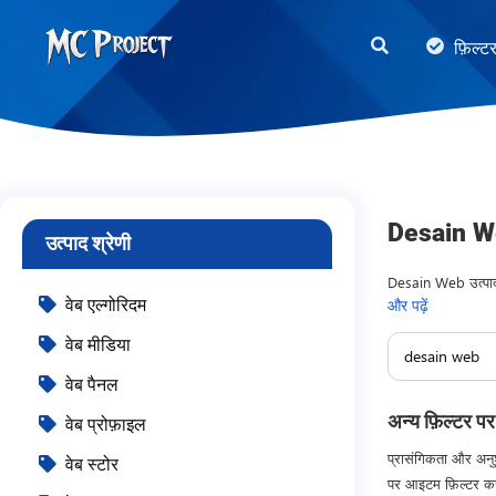
MC
फ़िल्ट
Project
Official
Store
डिजिटल
उत्पाद
Desain We
उत्पाद श्रेणी
स्टोर
और
Desain Web उत्पाद ख
वेब एल्गोरिदम
और पढ़ें
विकास, उत्पादन और 
फ्रीलांस
वेब मीडिया
सेवाएँ
वेब पैनल
अन्य फ़िल्टर पर
वेब प्रोफ़ाइल
प्रासंगिकता और अनुश
वेब स्टोर
पर आइटम फ़िल्टर कर