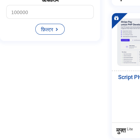
अधिकतम
Startup
Cv
फ़िल्टर
Membership
Toko
Produk Digital
Platform
Script P
Marketing
Download
Panel
Member
Tool
Lite
मुफ्त
Cms