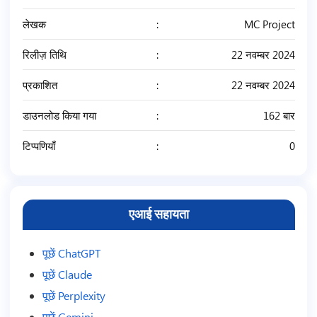
लेखक
MC Project
रिलीज़ तिथि
22 नवम्बर 2024
प्रकाशित
22 नवम्बर 2024
डाउनलोड किया गया
162 बार
टिप्पणियाँ
0
एआई सहायता
पूछें ChatGPT
पूछें Claude
पूछें Perplexity
पूछें Gemini