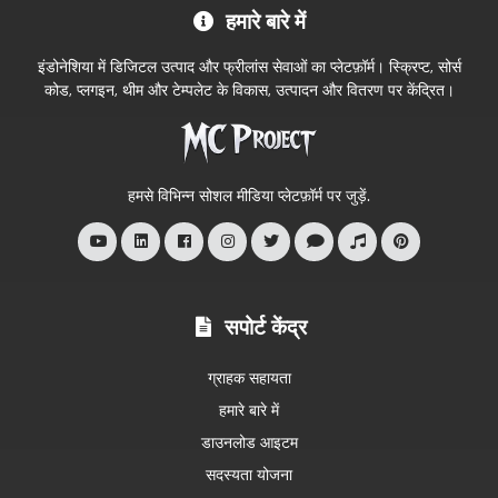
हमारे बारे में
Project
आधिकारिक
इंडोनेशिया में डिजिटल उत्पाद और फ्रीलांस सेवाओं का प्लेटफ़ॉर्म। स्क्रिप्ट, सोर्स
स्टोर
कोड, प्लगइन, थीम और टेम्पलेट के विकास, उत्पादन और वितरण पर केंद्रित।
में
आपका
स्वागत
हमसे विभिन्न सोशल मीडिया प्लेटफ़ॉर्म पर जुड़ें.
है
सपोर्ट केंद्र
ग्राहक सहायता
हमारे बारे में
डाउनलोड आइटम
सदस्यता योजना