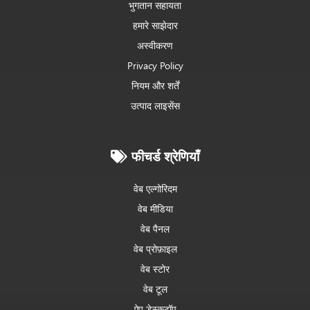
भुगतान सहायता
हमारे साझेदार
अस्वीकरण
Privacy Policy
नियम और शर्तें
उत्पाद लाइसेंस
फीचर्ड श्रेणियाँ
वेब एल्गोरिदम
वेब मीडिया
वेब पैनल
वेब प्रोफ़ाइल
वेब स्टोर
वेब टूल
ऐप डेस्कटॉप