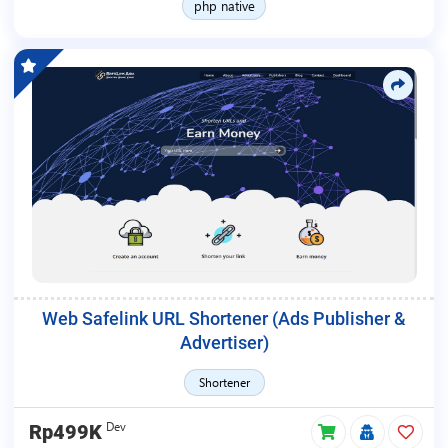
php native
Web Safelink URL Shortener (Ads Publisher &
Advertiser)
Shortener
Dev
Rp499K