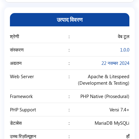
उत्पाद विवरण
श्रेणी
वेब टूल
संस्करण
1.0.0
अद्यतन
22 नवम्बर 2024
Web Server
Apache & Litespeed
(Development & Testing)
Framework
PHP Native (Prosedural)
PHP Support
Versi 7.4+
डेटाबेस
MariaDB MySQLi
उच्च रिज़ॉल्यूशन
हाँ