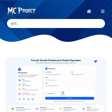
MC
Project
होम
Official
Store
डिजिटल
उत्पाद
स्टोर
और
फ्रीलांस
सेवाएँ