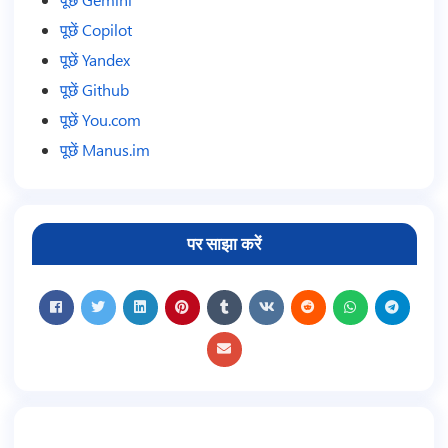
पूछें Copilot
पूछें Yandex
पूछें Github
पूछें You.com
पूछें Manus.im
पर साझा करें