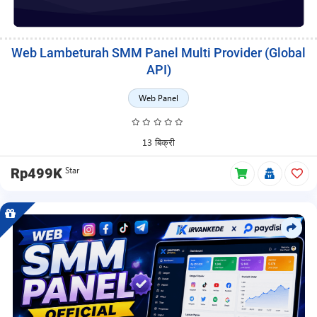
Web Lambeturah SMM Panel Multi Provider (Global
API)
Web Panel
13 बिक्री
Star
Rp499K