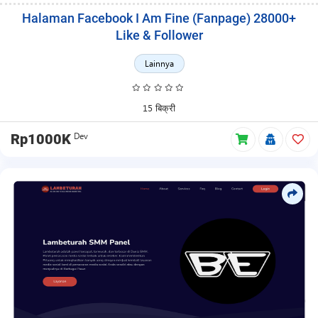
Halaman Facebook I Am Fine (Fanpage) 28000+
Like & Follower
Lainnya
15 बिक्री
Dev
Rp1000K