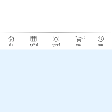
(0)
होम
श्रेणियाँ
सूचनाएँ
कार्ट
खाता