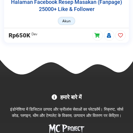
Halaman Facebook Resep Masakan (Fanpage)
25000+ Like & Follower
Akun
Dev
Rp650K
MC
हमारे बारे में
Project
आधिकारिक
इंडोनेशिया में डिजिटल उत्पाद और फ्रीलांस सेवाओं का प्लेटफ़ॉर्म। स्क्रिप्ट, सोर्स
स्टोर
कोड, प्लगइन, थीम और टेम्पलेट के विकास, उत्पादन और वितरण पर केंद्रित।
में