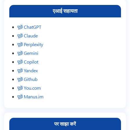
एआई सहायता
पूछें ChatGPT
पूछें Claude
पूछें Perplexity
पूछें Gemini
पूछें Copilot
पूछें Yandex
पूछें Github
पूछें You.com
पूछें Manus.im
पर साझा करें