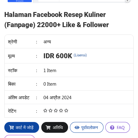
Halaman Facebook Resep Kuliner
(Fanpage) 22000+ Like & Follower
श्रेणी
:
अन्य
IDR 600K
मूल्य
:
(Lisensi)
स्टॉक
:
1 Item
बिका
:
0 Item
अंतिम अपडेट
:
04 अप्रैल 2024
रेटिंग
:
4.68
/
5
कार्ट में जोड़ें
अतिथि
पूर्वावलोकन
FAQ