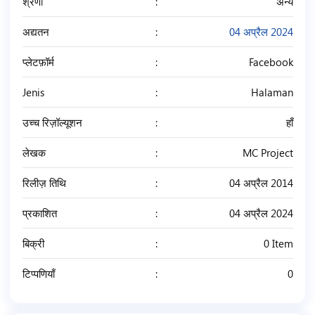
श्रेणी
अन्य
अद्यतन
04 अप्रैल 2024
प्लेटफ़ॉर्म
Facebook
Jenis
Halaman
उच्च रिज़ॉल्यूशन
हाँ
लेखक
MC Project
रिलीज़ तिथि
04 अप्रैल 2014
प्रकाशित
04 अप्रैल 2024
बिक्री
0 Item
टिप्पणियाँ
0