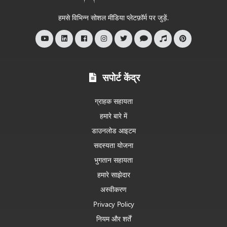
आपका
स्वागत
हमसे विभिन्न सोशल मीडिया प्लेटफ़ॉर्म पर जुड़ें.
है
सपोर्ट केंद्र
ग्राहक सहायता
हमारे बारे में
डाउनलोड आइटम
सदस्यता योजना
भुगतान सहायता
हमारे साझेदार
अस्वीकरण
Privacy Policy
नियम और शर्तें