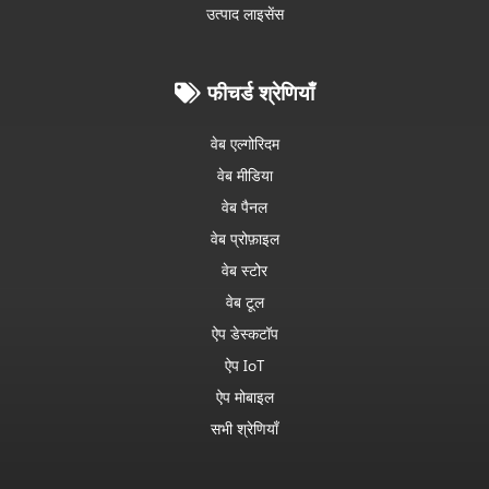
उत्पाद लाइसेंस
फीचर्ड श्रेणियाँ
वेब एल्गोरिदम
वेब मीडिया
वेब पैनल
वेब प्रोफ़ाइल
वेब स्टोर
वेब टूल
ऐप डेस्कटॉप
ऐप IoT
ऐप मोबाइल
सभी श्रेणियाँ