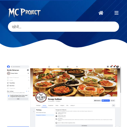
MC
Project
होम
Official
Store
डिजिटल
उत्पाद
स्टोर
और
फ्रीलांस
सेवाएँ