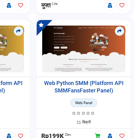
Lite
मुफ्त
tform API
Web Python SMM (Platform API
l)
SMMFansFaster Panel)
Web Panel
11 बिक्री
Dev
Rp199K