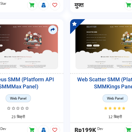
Star
मुफ्त
us SMM (Platform API
Web Scatter SMM (Pla
SMMMax Panel)
SMMKings Pane
Web Panel
Web Panel
23 बिक्री
12 बिक्री
Dev
Dev
Rp199K