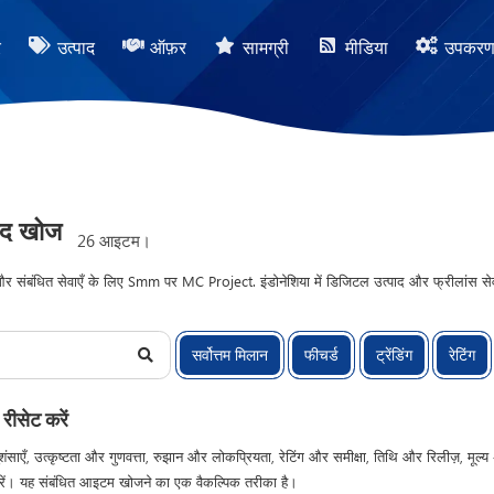
र
उत्पाद
ऑफ़र
सामग्री
मीडिया
उपकर
ाद खोज
26 आइटम।
ंबंधित सेवाएँ के लिए Smm पर MC Project. इंडोनेशिया में डिजिटल उत्पाद और फ्रीलांस सेवाओं 
सर्वोत्तम मिलान
फीचर्ड
ट्रेंडिंग
रेटिंग
 रीसेट करें
ंसाएँ, उत्कृष्टता और गुणवत्ता, रुझान और लोकप्रियता, रेटिंग और समीक्षा, तिथि और रिलीज़, मूल्य
ें। यह संबंधित आइटम खोजने का एक वैकल्पिक तरीका है।