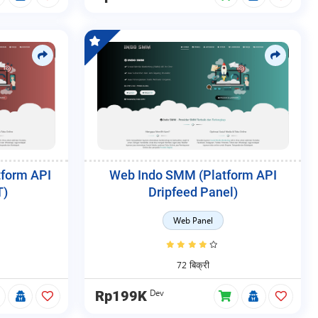
form API
Web Indo SMM (Platform API
T)
Dripfeed Panel)
Web Panel
72 बिक्री
Dev
Rp199K