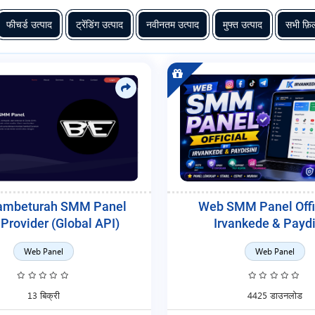
फीचर्ड उत्पाद
ट्रेंडिंग उत्पाद
नवीनतम उत्पाद
मुफ्त उत्पाद
सभी फ़िल
ambeturah SMM Panel
Web SMM Panel Offic
 Provider (Global API)
Irvankede & Paydi
Web Panel
Web Panel
13 बिक्री
4425 डाउनलोड