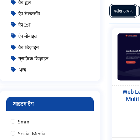
वेब टूल
फ्लैश उत्पाद
ऐप डेस्कटॉप
ऐप IoT
ऐप मोबाइल
वेब डिज़ाइन
ग्राफ़िक डिज़ाइन
अन्य
Web L
Multi
आइटम टैग
Smm
Sosial Media