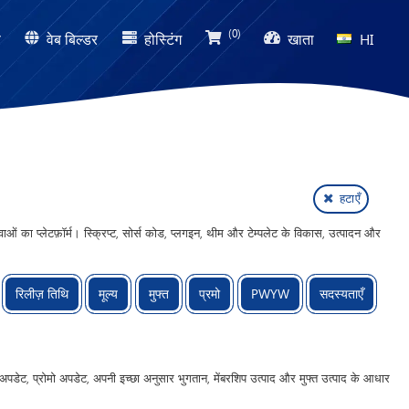
(0)
ण
वेब बिल्डर
होस्टिंग
खाता
HI
हटाएँ
का प्लेटफ़ॉर्म। स्क्रिप्ट, सोर्स कोड, प्लगइन, थीम और टेम्पलेट के विकास, उत्पादन और
रिलीज़ तिथि
मूल्य
मुफ्त
प्रमो
PWYW
सदस्यताएँ
 अपडेट, प्रोमो अपडेट, अपनी इच्छा अनुसार भुगतान, मेंबरशिप उत्पाद और मुफ्त उत्पाद के आधार