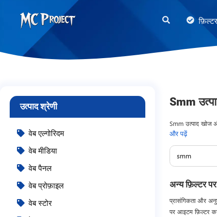
MC
फ़िल्ट
Project
Official
Store
डिजिटल
उत्पाद
Smm उत्प
उत्पाद श्रेणी
स्टोर
और
Smm उत्पाद खोज और स
वेब एल्गोरिदम
और पढ़ें
वितरण पर केंद्रित।
फ्रीलांस
वेब मीडिया
सेवाएँ
वेब पैनल
अन्य फ़िल्टर पर
वेब प्रोफ़ाइल
प्रासंगिकता और अनुश
वेब स्टोर
पर आइटम फ़िल्टर कर