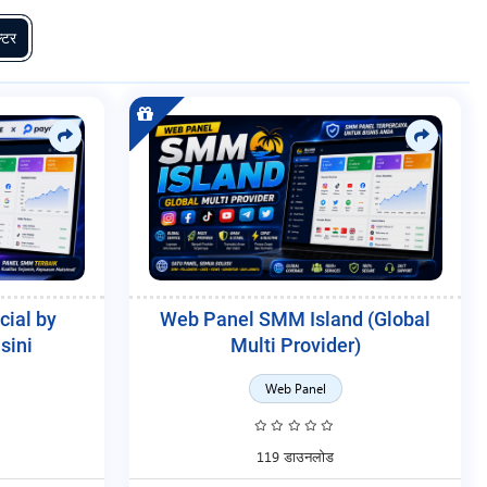
्टर
ial by
Web Panel SMM Island (Global
sini
Multi Provider)
Web Panel
119 डाउनलोड