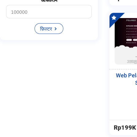
अधिकतम
फ़िल्टर
Web Pel
Rp199K