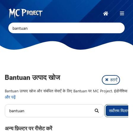
MC
Project
होम
Official
Store
डिजिटल
उत्पाद
स्टोर
और
Bantuan उत्पाद खोज
31
हटाएँ
आइटम।
फ्रीलांस
Bantuan उत्पाद खोज और संबंधित सेवाएँ के लिए Bantuan पर MC Project. इंडोनेशिया
सेवाएँ
और पढ़ें
में डिजिटल उत्पाद और फ्रीलांस सेवाओं का प्लेटफ़ॉर्म। स्क्रिप्ट, सोर्स कोड, प्लगइन, थीम
और टेम्पलेट के विकास, उत्पादन और वितरण पर केंद्रित।
सर्वोत्तम मिलान
अन्य फ़िल्टर पर रीसेट करें