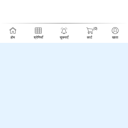
(0)
होम
श्रेणियाँ
सूचनाएँ
कार्ट
खाता