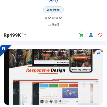
API)
Web Panel
13 बिक्री
Star
Rp499K