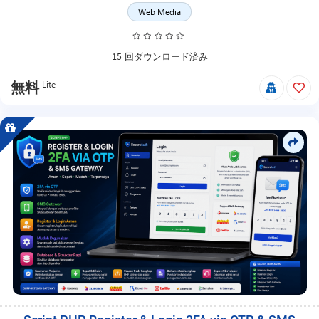
Web Media
プ
製
品、
無
15 回ダウンロード済み
料
製
Lite
無料
品
な
ど
で
ア
イ
テ
ム
を
検
索
で
き
ま
す。