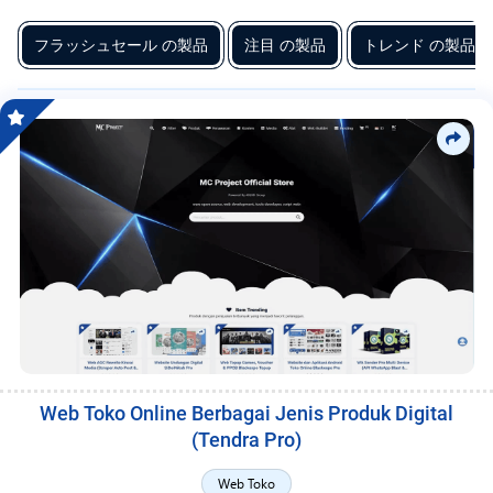
フ
関
連
フラッシュセール の製品
注目 の製品
トレンド の製品
リ
性、
ー
お
す
ラ
す
ン
め、
卓
ス
越
サ
性
と
ー
品
ビ
質、
ト
ス
レ
ン
ド、
評
価、
Web Toko Online Berbagai Jenis Produk Digital
リ
(Tendra Pro)
リ
ー
Web Toko