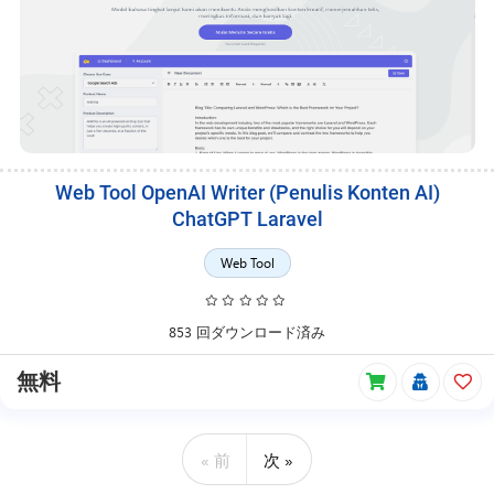
Web Tool OpenAI Writer (Penulis Konten AI)
ChatGPT Laravel
Web Tool
853 回ダウンロード済み
無料
« 前
次 »