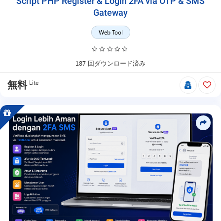
Script PHP Register & Login 2FA via OTP & SMS
Gateway
Web Tool
187 回ダウンロード済み
Lite
無料