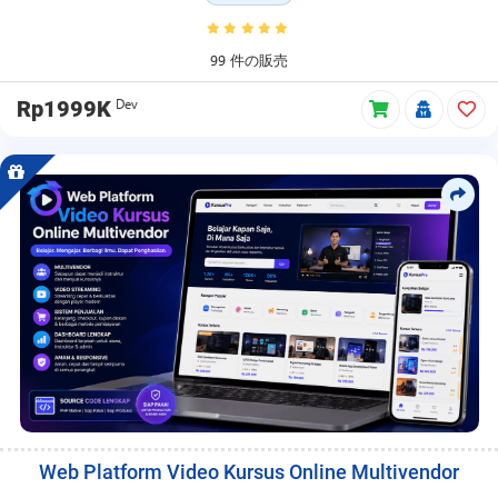
ス
日、
価
99 件の販売
格
更
Dev
Rp1999K
新、
プ
ロ
モ
ー
シ
ョ
ン、
自
由
価
格、
メ
ン
バ
ー
Web Platform Video Kursus Online Multivendor
シ
ッ