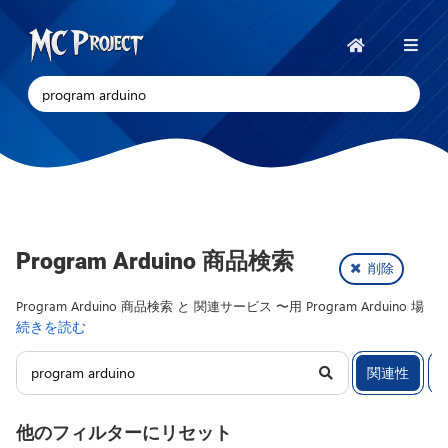
MC
Project
ホ
ー
Official
ム
Store
デ
ジ
タ
ル
168
Program Arduino 商品検索
製
削除
製
品.
Program Arduino 商品検索 と 関連サービス 〜用 Program Arduino 場
品
続きを読む
所： MC Project. インドネシアのデジタル製品およびフリーランスサー
ス
ビスのプラットフォーム。プログラミングスクリプト、アプリケーショ
ト
関連性
ンのソースコード、プラグイン、テーマ、テンプレートの開発・制作・
配布に特化しています。
ア
と
他のフィルターにリセット