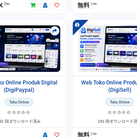
Dev
Lite
K
無料
o Online Produk Digital
Web Toko Online Produ
(DigiPaypal)
(DigiSell)
Toko Online
Toko Online
192 回ダウンロード済み
191 回ダウンロード
Lite
無料