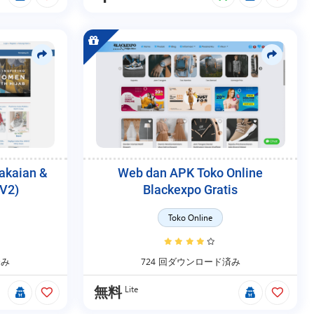
akaian &
Web dan APK Toko Online
 V2)
Blackexpo Gratis
Toko Online
済み
724 回ダウンロード済み
Lite
無料