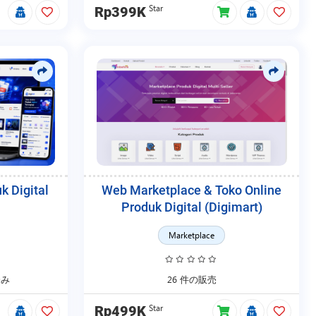
Star
Rp399K
k Digital
Web Marketplace & Toko Online
Produk Digital (Digimart)
Marketplace
済み
26 件の販売
Star
Rp499K