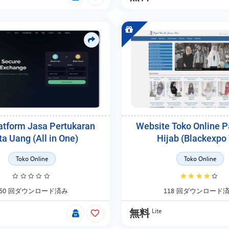
atform Jasa Pertukaran
Website Toko Online P
a Uang (All in One)
Hijab (Blackexpo
Toko Online
Toko Online
150 回ダウンロード済み
118 回ダウンロード
Lite
無料