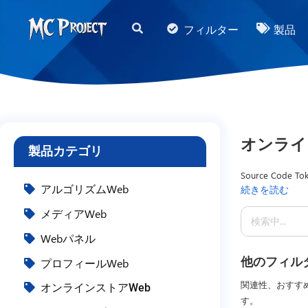
MC
フィルター
製品
Project
Official
Store
デ
ジ
オンライ
製品カテゴリ
タ
ル
Source Code Tok
アルゴリズムWeb
続きを読む
menyediakan Scr
製
mendukung pengel
メディアWeb
品
memastikan tamp
ス
Webパネル
developer yang 
dokumentasi tek
ト
他のフィル
プロフィールWeb
ア
関連性、おすす
オンラインストアWeb
と
す。