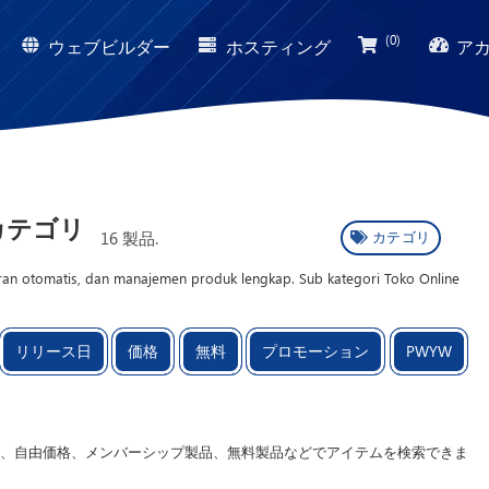
(0)
ウェブビルダー
ホスティング
ア
カテゴリ
16 製品.
カテゴリ
ran otomatis, dan manajemen produk lengkap. Sub kategori Toko Online
dor dengan tampilan profesional dan struktur SEO friendly. Sistem
bayaran digital agar proses transaksi lebih efisien. Desain Web responsif
リリース日
価格
無料
プロモーション
PWYW
tensi konversi. Produk ini cocok untuk UMKM, brand lokal, hingga
elanggan. MC Project menghadirkan Script Aplikasi siap pakai dengan
isnis.
、自由価格、メンバーシップ製品、無料製品などでアイテムを検索できま