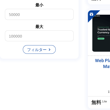
Produk Digital
最小
Platform
Marketing
最大
Bisnis
Download
フィルター
Panel
Member
Web Pl
Mat
Tool
Exchange
Trading
Jasa
Lite
無料
Exchanger