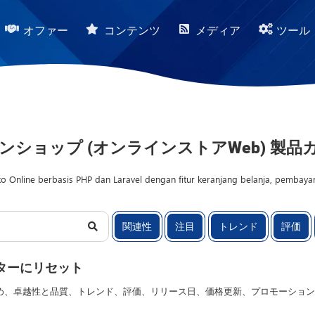
オファー
コンテンツ
メディア
ツール
ンショップ (オンラインストアWeb) 製品
o Online berbasis PHP dan Laravel dengan fitur keranjang belanja, pembaya
ipt Web dan Template Desain untuk membangun website eCommerce single ven
olaan kategori, stok barang, diskon, notifikasi pesanan, serta integrasi pem
関連性
注目
トレンド
評価
ilan optimal di perangkat desktop maupun mobile sehingga meningkatkan po
ingin membuat website penjualan dengan kontrol penuh terhadap data dan p
nis dan struktur kode rapi sehingga mudah dikembangkan sesuai kebutuhan b
ターにリセット
め、卓越性と品質、トレンド、評価、リリース日、価格更新、プロモーション