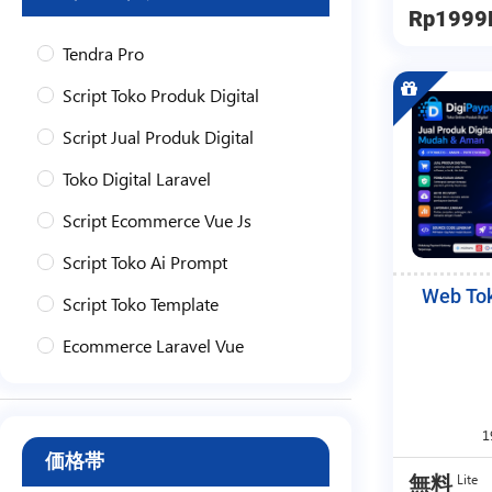
Rp1999
Tendra Pro
Script Toko Produk Digital
Script Jual Produk Digital
Toko Digital Laravel
Script Ecommerce Vue Js
Script Toko Ai Prompt
Web Tok
Script Toko Template
Ecommerce Laravel Vue
Toko Produk Digital Laravel
Membership
価格帯
Toko
Lite
無料