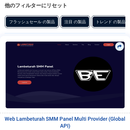
provider. Sistem dilengkapi fitur pembuatan pesanan, riwayat transaksi,
フ
他のフィルターにリセット
manajemen saldo, pengaturan harga, serta dashboard admin yang
リ
関
memudahkan pengelolaan layanan. Template Desain dibuat modern
連
ー
フラッシュセール の製品
注目 の製品
トレンド の製品
dan responsif agar mendukung tampilan profesional serta
性、
meningkatkan kepercayaan pengguna. Solusi ini sesuai untuk pebisnis
ラ
お
digital, agency marketing, maupun developer yang ingin membuat
す
ン
platform layanan promosi media sosial berbasis web. MC Project
す
ス
menyediakan Source Code dengan dokumentasi instalasi dan panduan
め、
卓
konfigurasi sehingga proses pengembangan dan kustomisasi dapat
サ
越
dilakukan secara efisien.
ー
性
と
ビ
品
ス
質、
ト
レ
ン
ド、
評
価、
Web Lambeturah SMM Panel Multi Provider (Global
リ
API)