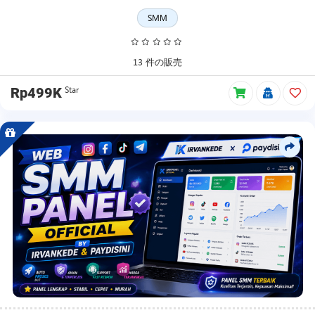
リ
ー
SMM
ス
日、
価
13 件の販売
格
更
Star
Rp499K
新、
プ
ロ
モ
ー
シ
ョ
ン、
自
由
価
格、
メ
ン
バ
ー