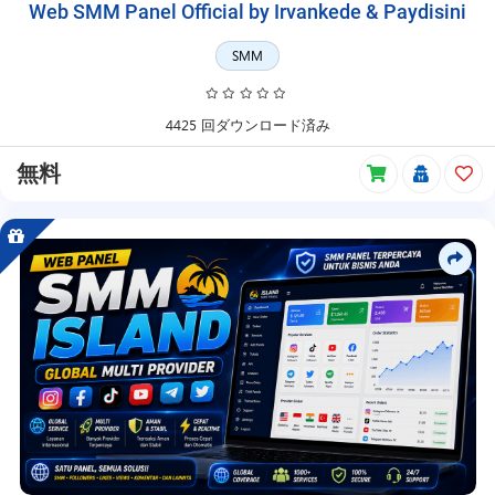
Web SMM Panel Official by Irvankede & Paydisini
シ
ッ
SMM
プ
製
品、
無
4425 回ダウンロード済み
料
製
無料
品
な
ど
で
ア
イ
テ
ム
を
検
索
で
き
ま