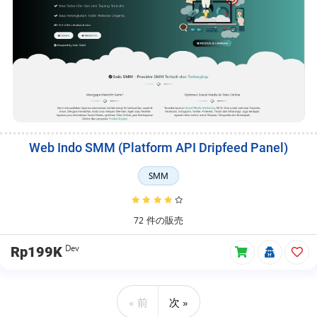
Web Indo SMM (Platform API Dripfeed Panel)
SMM
72 件の販売
Dev
Rp199K
« 前
次 »