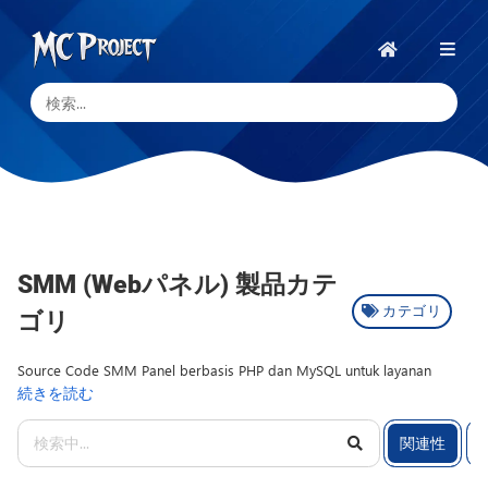
MC
Project
ホ
ー
Official
ム
Store
デ
ジ
タ
ル
SMM (Webパネル) 製品カテ
23
製
製
カテゴリ
ゴリ
品.
品
Source Code SMM Panel berbasis PHP dan MySQL untuk layanan
ス
続きを読む
social media marketing dengan sistem order otomatis dan manajemen
ト
member. Sub kategori SMM Panel menghadirkan Script Web untuk
ア
関連性
membangun platform penjualan layanan seperti followers, likes, views,
と
dan engagement media sosial dengan dukungan integrasi API