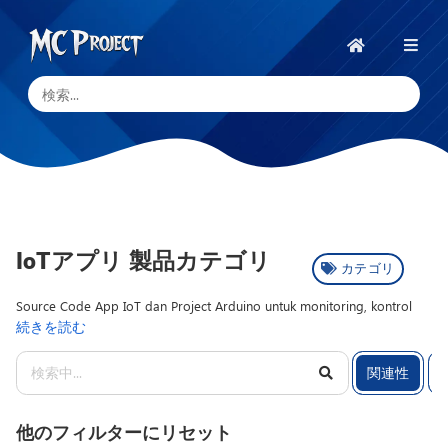
MC
Project
ホ
ー
Official
ム
Store
デ
ジ
タ
ル
124
IoTアプリ 製品カテゴリ
製
カテゴリ
製
品.
Source Code App IoT dan Project Arduino untuk monitoring, kontrol
品
続きを読む
otomatis, dan integrasi sensor berbasis internet. Kategori App IoT
ス
menghadirkan kumpulan Source Code, Script Aplikasi, serta project
ト
関連性
Internet of Things yang dirancang untuk kebutuhan monitoring suhu,
kelembaban, smart home, sistem kontrol jarak jauh, hingga otomasi
ア
industri sederhana. Produk dalam kategori ini menggabungkan
と
他のフィルターにリセット
mikrokontroler seperti Arduino dengan koneksi WiFi ESP8266 atau