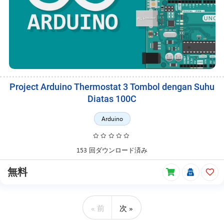
Project Arduino Thermostat 3 Tombol dengan Suhu
Diatas 100C
Arduino
153 回ダウンロード済み
無料
« 前
次 »