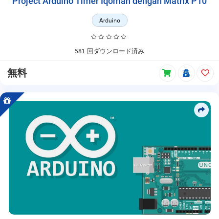
Project Arduino Timer Iqomah dengan Matrix P10
Arduino
581 回ダウンロード済み
無料