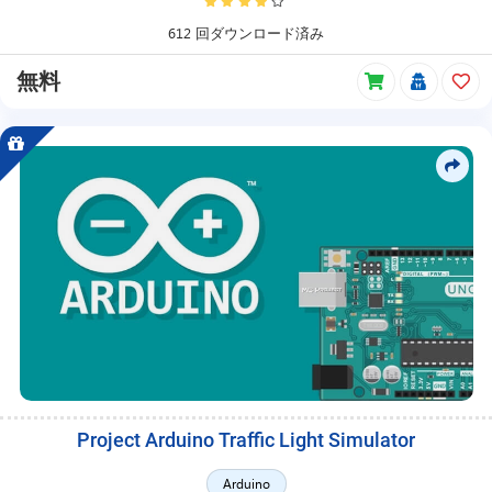
ス
日、
612 回ダウンロード済み
価
格
無料
更
新、
プ
ロ
モ
ー
シ
ョ
ン、
自
由
価
格、
メ
ン
バ
Project Arduino Traffic Light Simulator
ー
シ
Arduino
ッ