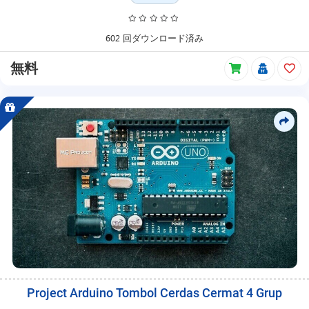
プ
製
602 回ダウンロード済み
品、
無
無料
料
製
品
な
ど
で
ア
イ
テ
ム
を
検
索
で
き
ま
す。
Project Arduino Tombol Cerdas Cermat 4 Grup