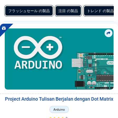
フ
関
ESP32, dashboard berbasis Script Web menggunakan PHP, Laravel,
連
フラッシュセール の製品
注目 の製品
トレンド の製品
atau Node.js, serta database MySQL untuk penyimpanan data realtime.
リ
性、
Selain itu tersedia Template Desain antarmuka dashboard yang
ー
お
responsif agar data sensor dapat dipantau melalui browser maupun
す
ラ
perangkat mobile dengan tampilan Desain Web modern. Solusi ini
す
ン
cocok untuk mahasiswa teknik, developer embedded system, hingga
め、
卓
pelaku usaha yang ingin membangun sistem monitoring berbasis
ス
越
internet secara efisien. MC Project menyediakan dokumentasi
サ
性
rangkaian, sketch program, struktur database, dan panduan integrasi
と
ー
API sehingga implementasi IoT dapat berjalan stabil, terukur, dan
品
mudah dikembangkan ke tahap produksi.
ビ
質、
ト
ス
レ
ン
ド、
評
価、
Project Arduino Tulisan Berjalan dengan Dot Matrix
リ
リ
Arduino
ー