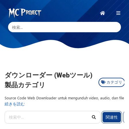
MC
Project
ホ
ー
Official
ム
Store
デ
ジ
タ
ル
ダウンローダー (Webツール)
8
製
製
カテゴリ
製品カテゴリ
品.
品
Source Code Web Downloader untuk mengunduh video, audio, dan file
ス
続きを読む
online dengan sistem otomatis berbasis PHP dan API. Sub kategori
ト
Downloader berisi Script Web yang memungkinkan pembuatan layanan
ア
関連性
download dari berbagai platform menggunakan integrasi API dan
と
proses parsing data. Sistem dikembangkan dengan PHP serta