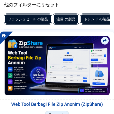
dukungan MySQL untuk pencatatan riwayat penggunaan dan
フ
他のフィルターにリセット
manajemen pengguna. Desain Web dibuat sederhana dan responsif
リ
関
agar mudah diakses melalui perangkat desktop maupun mobile.
連
ー
フラッシュセール の製品
注目 の製品
トレンド の製品
Produk ini cocok untuk developer yang ingin membangun tools
性、
unduhan mandiri atau menambahkan fitur download pada website
ラ
お
mereka. MC Project menyediakan Script Aplikasi siap pakai dengan
す
ン
dokumentasi konfigurasi server serta struktur keamanan dasar untuk
す
ス
menjaga stabilitas sistem.
め、
卓
サ
越
ー
性
と
ビ
品
ス
質、
ト
レ
ン
ド、
評
価、
Web Tool Berbagi File Zip Anonim (ZipShare)
リ