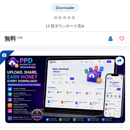
シ
Downloader
ッ
プ
製
13 回ダウンロード済み
品、
無
Lite
無料
料
製
品
な
ど
で
ア
イ
テ
ム
を
検
索
で
き
ま