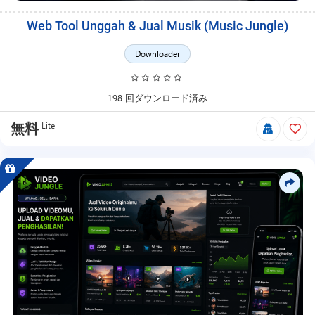
Web Tool Unggah & Jual Musik (Music Jungle)
Downloader
198 回ダウンロード済み
Lite
無料