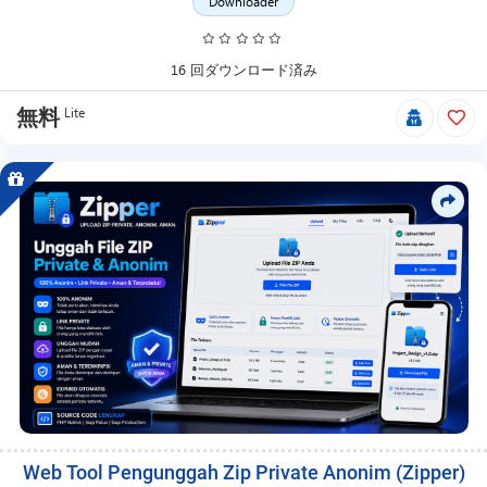
リ
Downloader
ー
ス
日、
16 回ダウンロード済み
価
格
Lite
無料
更
新、
プ
ロ
モ
ー
シ
ョ
ン、
自
由
価
格、
メ
ン
バ
Web Tool Pengunggah Zip Private Anonim (Zipper)
ー