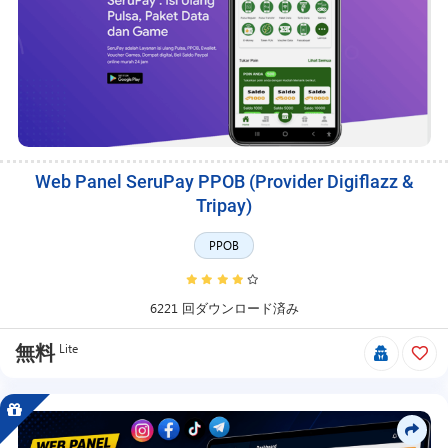
Web Panel SeruPay PPOB (Provider Digiflazz &
Tripay)
PPOB
6221 回ダウンロード済み
Lite
無料