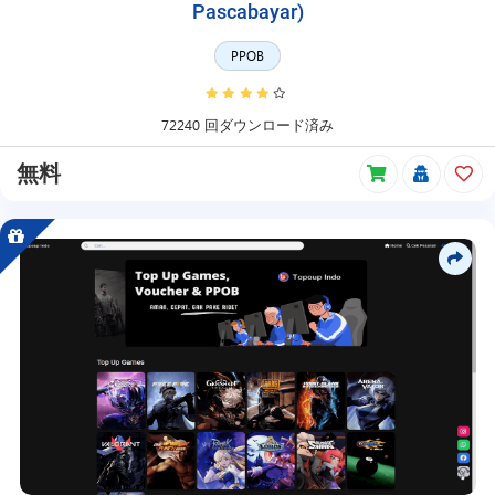
Pascabayar)
シ
ッ
PPOB
プ
製
品、
無
72240 回ダウンロード済み
料
製
無料
品
な
ど
で
ア
イ
テ
ム
を
検
索
で
き
ま