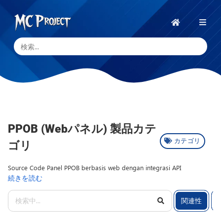
MC
Project
ホ
ー
Official
ム
Store
デ
ジ
タ
ル
PPOB (Webパネル) 製品カテ
10
製
製
カテゴリ
ゴリ
品.
品
Source Code Panel PPOB berbasis web dengan integrasi API
ス
続きを読む
pembayaran dan sistem transaksi otomatis untuk bisnis digital. Sub
ト
kategori Panel PPOB menyediakan Script Web yang dirancang untuk
ア
関連性
layanan pembayaran online seperti pulsa, token listrik, PDAM, e-wallet,
と
dan produk digital lainnya. Sistem dibangun menggunakan PHP dan