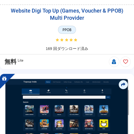
す。
Website Digi Top Up (Games, Voucher & PPOB)
Multi Provider
PPOB
169 回ダウンロード済み
Lite
無料