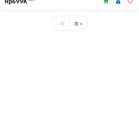
Rp699K
« 前
次 »