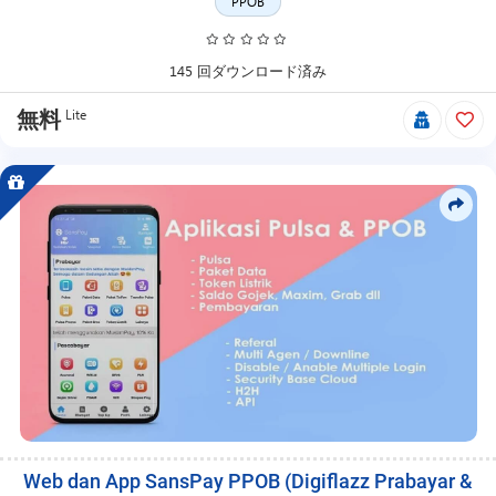
リ
PPOB
ー
ス
日、
145 回ダウンロード済み
価
格
Lite
無料
更
新、
プ
ロ
モ
ー
シ
ョ
ン、
自
由
価
格、
メ
ン
バ
Web dan App SansPay PPOB (Digiflazz Prabayar &
ー