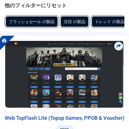
MySQL serta mendukung framework populer agar lebih stabil dan
フ
他のフィルターにリセット
scalable. Fitur utama meliputi manajemen saldo, pencatatan transaksi,
リ
関
laporan keuangan, pengaturan harga, serta kontrol member melalui
連
ー
フラッシュセール の製品
注目 の製品
トレンド の製品
dashboard admin yang intuitif. Desain Web disusun responsif dengan
性、
struktur navigasi jelas untuk meningkatkan pengalaman pengguna dan
ラ
お
konversi transaksi. Produk ini cocok bagi pelaku usaha PPOB, reseller,
す
ン
maupun developer yang ingin mengembangkan platform pembayaran
す
ス
sendiri. MC Project menghadirkan solusi lengkap dengan dokumentasi
め、
卓
API, konfigurasi server, serta struktur keamanan dasar untuk menunjang
サ
越
operasional bisnis online.
ー
性
と
ビ
品
ス
質、
ト
レ
ン
ド、
評
価、
Web TopFlash Lite (Topup Games, PPOB & Voucher)
リ