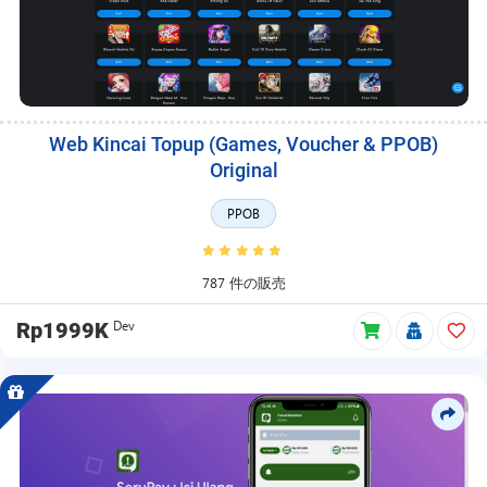
Web Kincai Topup (Games, Voucher & PPOB)
Original
PPOB
787 件の販売
Dev
Rp1999K