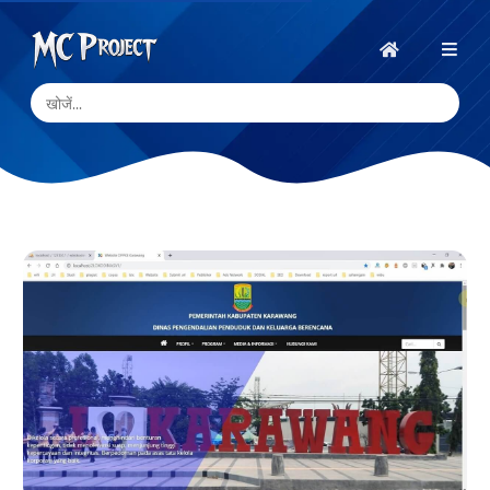
MC
Project
होम
Official
Store
डिजिटल
उत्पाद
स्टोर
और
फ्रीलांस
सेवाएँ