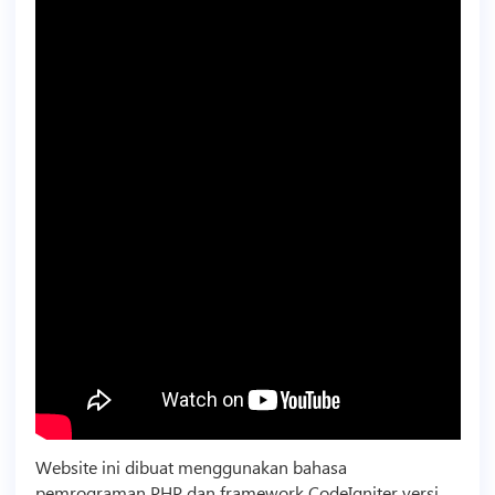
Website ini dibuat menggunakan bahasa
pemrograman PHP dan framework CodeIgniter versi