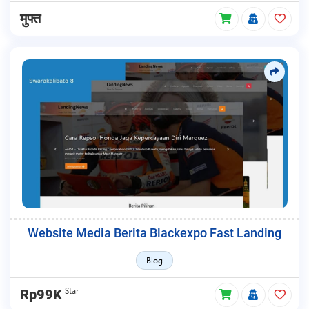
मुफ्त
Website Media Berita Blackexpo Fast Landing
Blog
Star
Rp99K