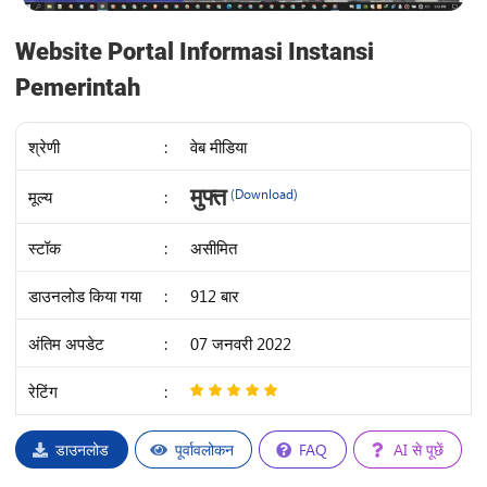
Website Portal Informasi Instansi
Pemerintah
श्रेणी
:
वेब मीडिया
IDR
मुफ्त
मूल्य
:
(Download)
91K
स्टॉक
:
असीमित
डाउनलोड किया गया
:
912 बार
अंतिम अपडेट
:
07 जनवरी 2022
रेटिंग
:
5
/
5
डाउनलोड
पूर्वावलोकन
FAQ
AI से पूछें