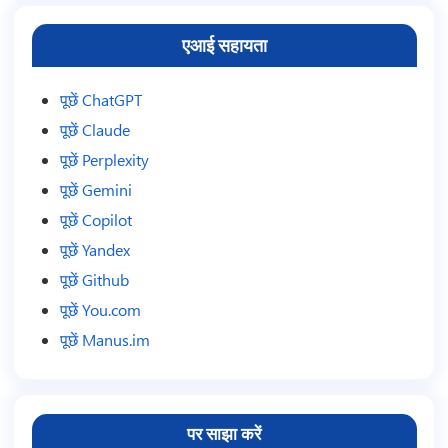
एआई सहायता
पूछें ChatGPT
पूछें Claude
पूछें Perplexity
पूछें Gemini
पूछें Copilot
पूछें Yandex
पूछें Github
पूछें You.com
पूछें Manus.im
पर साझा करें