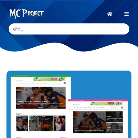
MC
Project
होम
Official
Store
डिजिटल
उत्पाद
स्टोर
और
फ्रीलांस
सेवाएँ