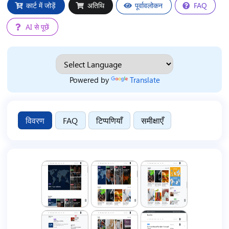
कार्ट में जोड़ें
अतिथि
पूर्वावलोकन
FAQ
AI से पूछें
Powered by
Translate
विवरण
FAQ
टिप्पणियाँ
समीक्षाएँ