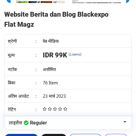
Website Berita dan Blog Blackexpo
Flat Magz
श्रेणी
:
वेब मीडिया
IDR 99K
मूल्य
:
(Lisensi)
स्टॉक
:
असीमित
बिका
:
76 Item
अंतिम अपडेट
:
23 मार्च 2023
रेटिंग
:
4.68
/
लाइसेंस
Reguler
5