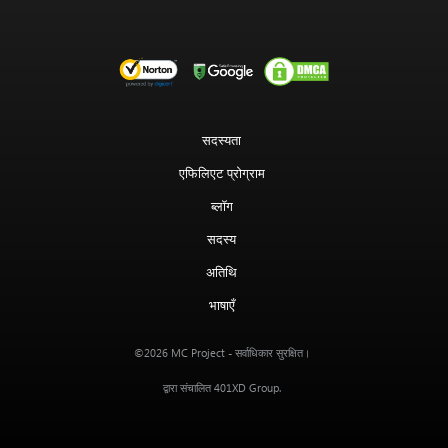
सदस्यता
एफिलिएट प्रोग्राम
ब्लॉग
सदस्य
अतिथि
भाषाएँ
MC Project
©2026
- सर्वाधिकार सुरक्षित।
401XD Group
द्वारा संचालित
.