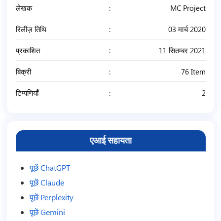
लेखक
MC Project
रिलीज़ तिथि
03 मार्च 2020
प्रकाशित
11 सितम्बर 2021
बिक्री
76 Item
टिप्पणियाँ
2
एआई सहायता
पूछें ChatGPT
पूछें Claude
पूछें Perplexity
पूछें Gemini