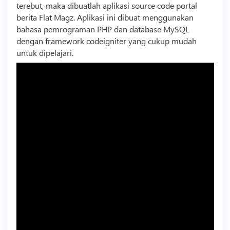
terebut, maka dibuatlah aplikasi
source code
portal
berita Flat Magz. Aplikasi ini dibuat menggunakan
bahasa pemrograman PHP dan database MySQL
dengan framework codeigniter yang cukup mudah
untuk dipelajari.