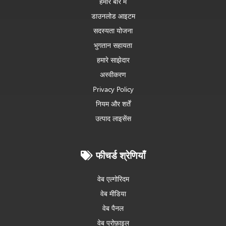
हमारे बारे में
डाउनलोड आइटम
सदस्यता योजना
भुगतान सहायता
हमारे साझेदार
अस्वीकरण
Privacy Policy
नियम और शर्तें
उत्पाद लाइसेंस
फीचर्ड श्रेणियाँ
वेब एल्गोरिदम
वेब मीडिया
वेब पैनल
वेब प्रोफ़ाइल