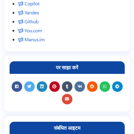
पूछें Copilot
पूछें Yandex
पूछें Github
पूछें You.com
पूछें Manus.im
पर साझा करें
संबंधित आइटम