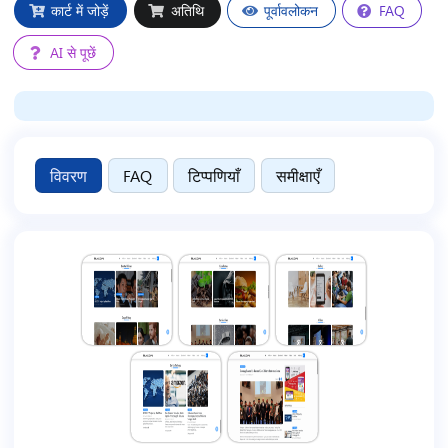
कार्ट में जोड़ें
अतिथि
पूर्वावलोकन
FAQ
AI से पूछें
विवरण
FAQ
टिप्पणियाँ
समीक्षाएँ