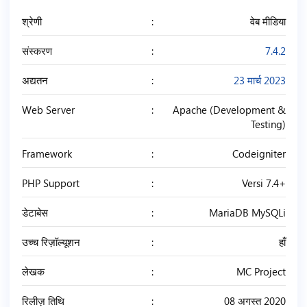
श्रेणी
वेब मीडिया
संस्करण
7.4.2
अद्यतन
23 मार्च 2023
Web Server
Apache (Development &
Testing)
Framework
Codeigniter
PHP Support
Versi 7.4+
डेटाबेस
MariaDB MySQLi
उच्च रिज़ॉल्यूशन
हाँ
लेखक
MC Project
रिलीज़ तिथि
08 अगस्त 2020