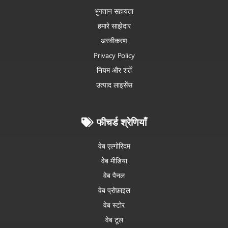
भुगतान सहायता
हमारे साझेदार
अस्वीकरण
Privacy Policy
नियम और शर्तें
उत्पाद लाइसेंस
फीचर्ड श्रेणियाँ
वेब एल्गोरिदम
वेब मीडिया
वेब पैनल
वेब प्रोफ़ाइल
वेब स्टोर
वेब टूल