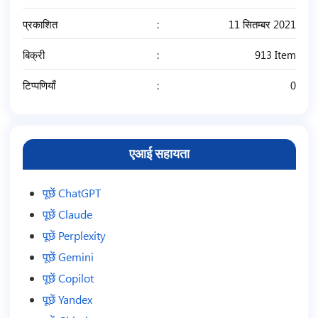
प्रकाशित
11 सितम्बर 2021
बिक्री
913 Item
टिप्पणियाँ
0
एआई सहायता
पूछें ChatGPT
पूछें Claude
पूछें Perplexity
पूछें Gemini
पूछें Copilot
पूछें Yandex