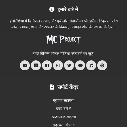
MC
हमारे बारे में
Project
आधिकारिक
इंडोनेशिया में डिजिटल उत्पाद और फ्रीलांस सेवाओं का प्लेटफ़ॉर्म। स्क्रिप्ट, सोर्स
स्टोर
कोड, प्लगइन, थीम और टेम्पलेट के विकास, उत्पादन और वितरण पर केंद्रित।
में
आपका
स्वागत
हमसे विभिन्न सोशल मीडिया प्लेटफ़ॉर्म पर जुड़ें.
है
सपोर्ट केंद्र
ग्राहक सहायता
हमारे बारे में
डाउनलोड आइटम
सदस्यता योजना