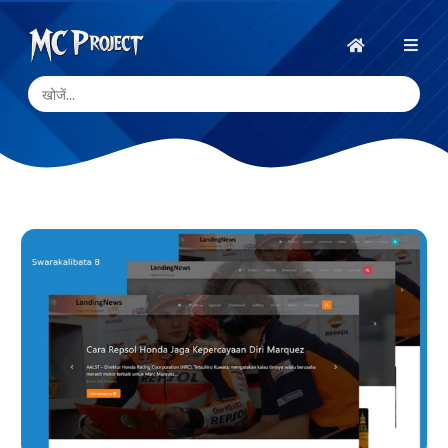
MC
Project
होम
Official
Store
डिजिटल
उत्पाद
स्टोर
और
फ्रीलांस
सेवाएँ