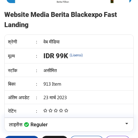
Website Media Berita Blackexpo Fast
Landing
श्रेणी
:
वेब मीडिया
IDR 99K
मूल्य
:
(Lisensi)
स्टॉक
:
असीमित
बिका
:
913 Item
अंतिम अपडेट
:
23 मार्च 2023
रेटिंग
:
4.68
/
लाइसेंस
Reguler
5