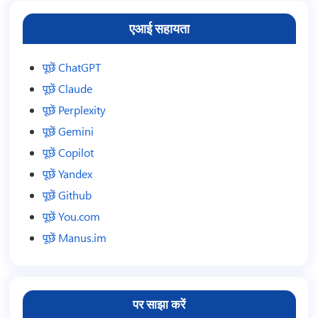
एआई सहायता
पूछें ChatGPT
पूछें Claude
पूछें Perplexity
पूछें Gemini
पूछें Copilot
पूछें Yandex
पूछें Github
पूछें You.com
पूछें Manus.im
पर साझा करें