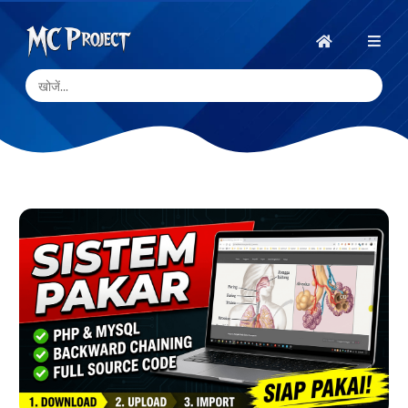
MC
Project
होम
Official
Store
डिजिटल
उत्पाद
स्टोर
और
फ्रीलांस
सेवाएँ