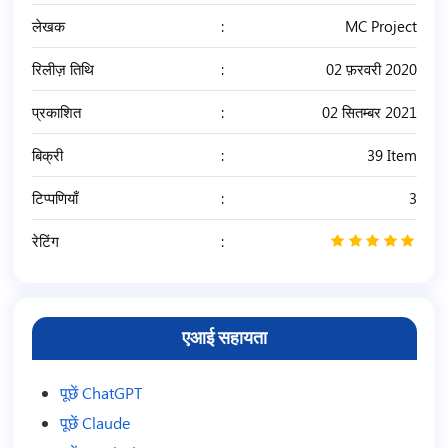
लेखक
MC Project
रिलीज़ तिथि
02 फ़रवरी 2020
प्रकाशित
02 सितम्बर 2021
बिक्री
39 Item
टिप्पणियाँ
3
रेटिंग
5
/
5
एआई सहायता
पूछें ChatGPT
पूछें Claude