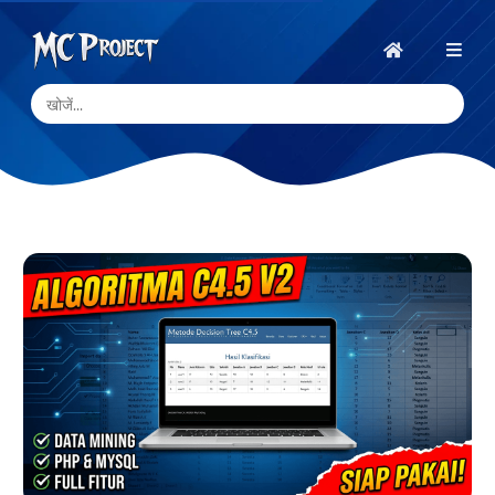
MC
Project
होम
Official
Store
डिजिटल
उत्पाद
स्टोर
और
फ्रीलांस
सेवाएँ