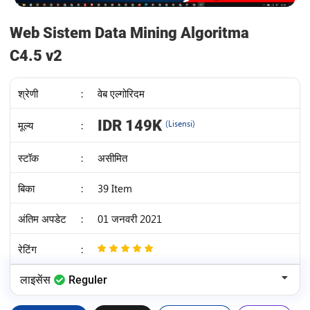
Web Sistem Data Mining Algoritma
C4.5 v2
श्रेणी
:
वेब एल्गोरिदम
IDR 149K
मूल्य
:
(Lisensi)
स्टॉक
:
असीमित
बिका
:
39 Item
अंतिम अपडेट
:
01 जनवरी 2021
रेटिंग
:
5
/
लाइसेंस
Reguler
5