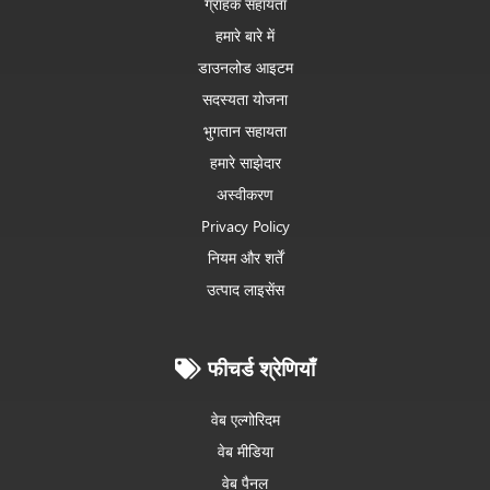
ग्राहक सहायता
हमारे बारे में
डाउनलोड आइटम
सदस्यता योजना
भुगतान सहायता
हमारे साझेदार
अस्वीकरण
Privacy Policy
नियम और शर्तें
उत्पाद लाइसेंस
फीचर्ड श्रेणियाँ
वेब एल्गोरिदम
वेब मीडिया
वेब पैनल