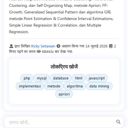
Clustering, dan Self Organizing Map, metode Apriori, FP-
Growth, Generalized Sequential Pattern dan algoritma GRI,
metode Point Estimation & Confidence Interval Estimations,
Simple Linear Regression & Correlation, dan Multiple
Regression.
द्वारा लिखित
Ricky Setiawan
अद्यतन किया गया
14 जुलाई 2026
2
मिनट पढ़ने का समय
68443x बार देखा गया.
लोकप्रिय खोजें
php
mysql
database
html
javascript
implementasi
metode
algoritma
data mining
apriori