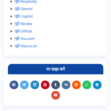
पूछें Perplexity
पूछें Gemini
पूछें Copilot
पूछें Yandex
पूछें Github
पूछें You.com
पूछें Manus.im
पर साझा करें