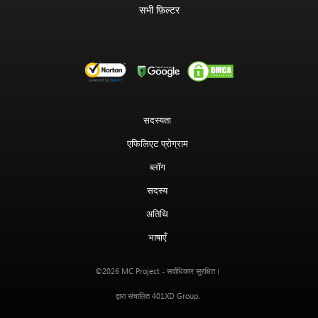
सभी फ़िल्टर
सदस्यता
एफिलिएट प्रोग्राम
ब्लॉग
सदस्य
अतिथि
भाषाएँ
MC Project
©2026
- सर्वाधिकार सुरक्षित।
401XD Group
द्वारा संचालित
.