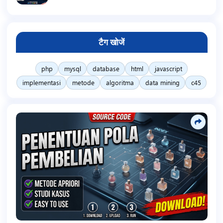
टैग खोजें
php
mysql
database
html
javascript
implementasi
metode
algoritma
data mining
c45