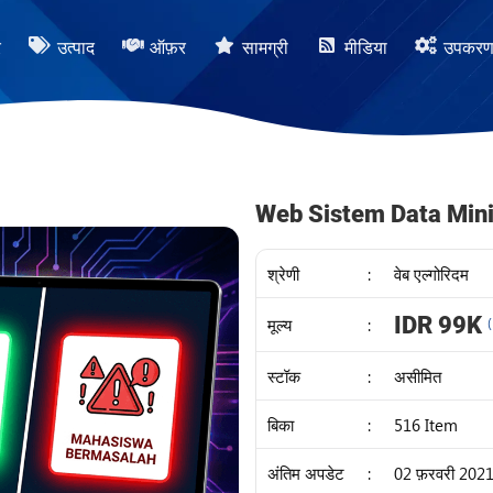
र
उत्पाद
ऑफ़र
सामग्री
मीडिया
उपकर
Web Sistem Data Min
श्रेणी
:
वेब एल्गोरिदम
IDR 99K
मूल्य
:
स्टॉक
:
असीमित
बिका
:
516 Item
अंतिम अपडेट
:
02 फ़रवरी 202