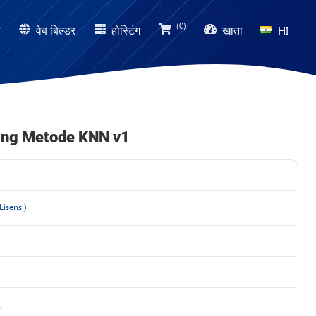
(0)
ण
वेब बिल्डर
होस्टिंग
खाता
HI
ing Metode KNN v1
(Lisensi)
1