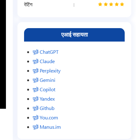
रेटिंग
5
/
5
एआई सहायता
पूछें ChatGPT
पूछें Claude
पूछें Perplexity
पूछें Gemini
पूछें Copilot
पूछें Yandex
पूछें Github
पूछें You.com
पूछें Manus.im