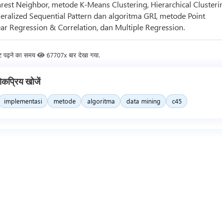
rest Neighbor, metode K-Means Clustering, Hierarchical Clusteri
eralized Sequential Pattern dan algoritma GRI, metode Point
ear Regression & Correlation, dan Multiple Regression.
ट पढ़ने का समय
67707x बार देखा गया.
ोकप्रिय खोजें
implementasi
metode
algoritma
data mining
c45