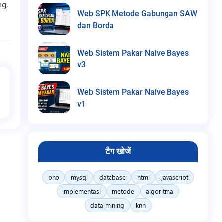
ng,
Web SPK Metode Gabungan SAW
dan Borda
Web Sistem Pakar Naive Bayes
v3
Web Sistem Pakar Naive Bayes
v1
टैग खोजें
php
mysql
database
html
javascript
implementasi
metode
algoritma
data mining
knn