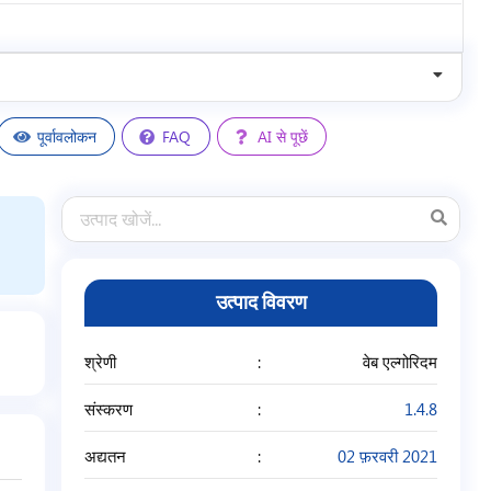
5
/
5
पूर्वावलोकन
FAQ
AI से पूछें
उत्पाद विवरण
श्रेणी
वेब एल्गोरिदम
संस्करण
1.4.8
अद्यतन
02 फ़रवरी 2021