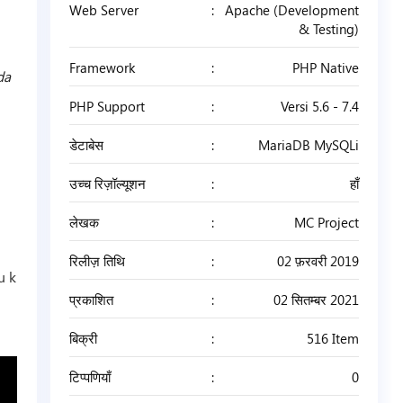
Web Server
Apache (Development
& Testing)
Framework
PHP Native
da
PHP Support
Versi 5.6 - 7.4
डेटाबेस
MariaDB MySQLi
उच्च रिज़ॉल्यूशन
हाँ
लेखक
MC Project
रिलीज़ तिथि
02 फ़रवरी 2019
u k
प्रकाशित
02 सितम्बर 2021
बिक्री
516 Item
टिप्पणियाँ
0