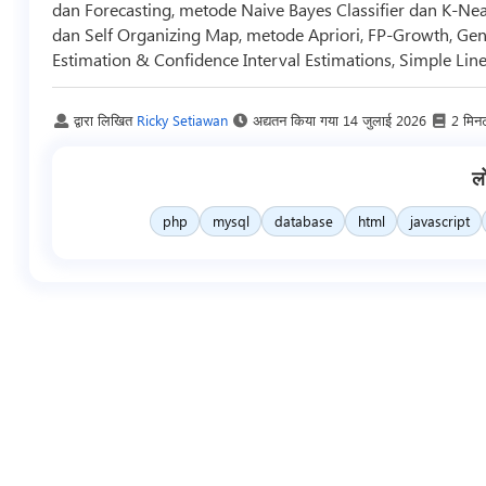
dan Forecasting, metode Naive Bayes Classifier dan K-Nea
dan Self Organizing Map, metode Apriori, FP-Growth, Gen
Estimation & Confidence Interval Estimations, Simple Lin
द्वारा लिखित
Ricky Setiawan
अद्यतन किया गया
14 जुलाई 2026
2 मिन
ल
php
mysql
database
html
javascript