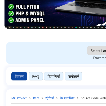
Powere
विवरण
FAQ
टिप्पणियाँ
समीक्षाएँ
MC Project
Item
श्रेणियाँ
वेब एल्गोरिदम
Source Code Web