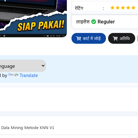
रेटिंग
:
लाइसेंस
Reguler
कार्ट में जोड़ें
अतिथि
d by
Translate
 Data Mining Metode KNN V1