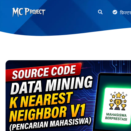
MC
फ़िल्ट
Project
Official
Store
डिजिटल
उत्पाद
स्टोर
और
फ्रीलांस
सेवाएँ