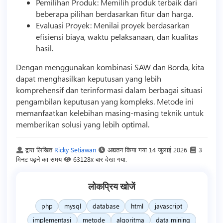
Pemilihan Produk: Memilih produk terbaik dari
beberapa pilihan berdasarkan fitur dan harga.
Evaluasi Proyek: Menilai proyek berdasarkan
efisiensi biaya, waktu pelaksanaan, dan kualitas
hasil.
Dengan menggunakan kombinasi SAW dan Borda, kita
dapat menghasilkan keputusan yang lebih
komprehensif dan terinformasi dalam berbagai situasi
pengambilan keputusan yang kompleks. Metode ini
memanfaatkan kelebihan masing-masing teknik untuk
memberikan solusi yang lebih optimal.
द्वारा लिखित
Ricky Setiawan
अद्यतन किया गया
14 जुलाई 2026
3
मिनट पढ़ने का समय
63128x बार देखा गया.
लोकप्रिय खोजें
php
mysql
database
html
javascript
implementasi
metode
algoritma
data mining