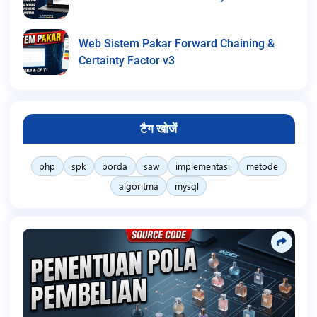
Web Sistem Pakar Forward Chaining &
Certainty Factor v3
टैग खोजें
php
spk
borda
saw
implementasi
metode
algoritma
mysql