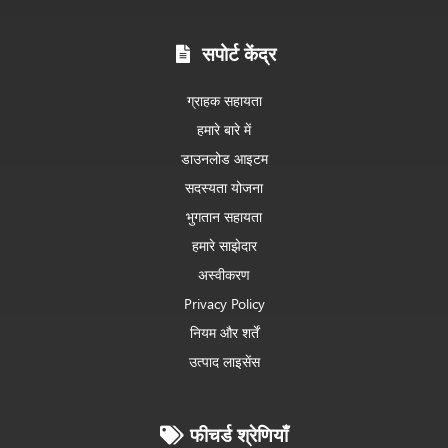
सपोर्ट केंद्र
ग्राहक सहायता
हमारे बारे में
डाउनलोड आइटम
सदस्यता योजना
भुगतान सहायता
हमारे साझेदार
अस्वीकरण
Privacy Policy
नियम और शर्तें
उत्पाद लाइसेंस
फीचर्ड श्रेणियाँ