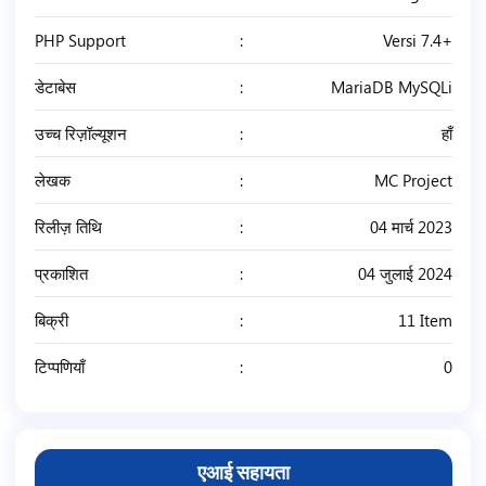
PHP Support
Versi 7.4+
डेटाबेस
MariaDB MySQLi
उच्च रिज़ॉल्यूशन
हाँ
लेखक
MC Project
रिलीज़ तिथि
04 मार्च 2023
प्रकाशित
04 जुलाई 2024
बिक्री
11 Item
टिप्पणियाँ
0
एआई सहायता