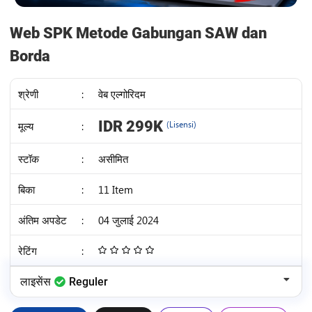
Web SPK Metode Gabungan SAW dan
Borda
श्रेणी
:
वेब एल्गोरिदम
IDR 299K
मूल्य
:
(Lisensi)
स्टॉक
:
असीमित
बिका
:
11 Item
अंतिम अपडेट
:
04 जुलाई 2024
रेटिंग
:
4.68
/
लाइसेंस
Reguler
5