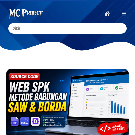
MC
Project
होम
Official
Store
डिजिटल
उत्पाद
स्टोर
और
फ्रीलांस
सेवाएँ