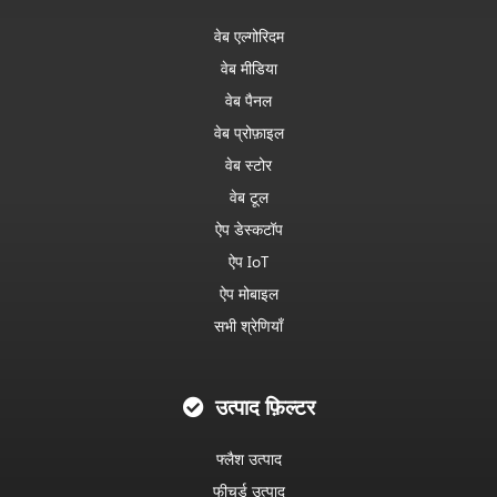
वेब एल्गोरिदम
वेब मीडिया
वेब पैनल
वेब प्रोफ़ाइल
वेब स्टोर
वेब टूल
ऐप डेस्कटॉप
ऐप IoT
ऐप मोबाइल
सभी श्रेणियाँ
उत्पाद फ़िल्टर
फ्लैश उत्पाद
फीचर्ड उत्पाद