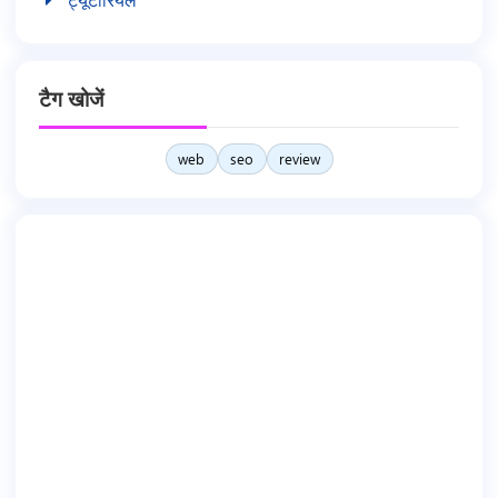
टैग खोजें
web
seo
review