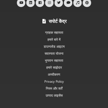
सपोर्ट केंद्र
ग्राहक सहायता
हमारे बारे में
डाउनलोड आइटम
सदस्यता योजना
भुगतान सहायता
हमारे साझेदार
अस्वीकरण
Privacy Policy
नियम और शर्तें
उत्पाद लाइसेंस