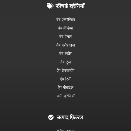
फीचर्ड श्रेणियाँ
वेब एल्गोरिदम
वेब मीडिया
वेब पैनल
वेब प्रोफ़ाइल
वेब स्टोर
वेब टूल
ऐप डेस्कटॉप
ऐप IoT
ऐप मोबाइल
सभी श्रेणियाँ
उत्पाद फ़िल्टर
फ्लैश उत्पाद