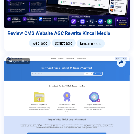
Review CMS Website AGC Rewrite Kincai Media
web agc
script agc
kincai media
14 जुलाई 2026