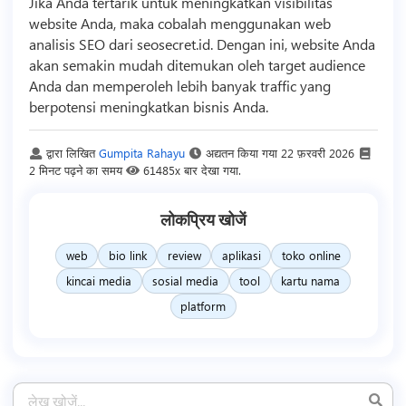
Jika Anda tertarik untuk meningkatkan visibilitas
website Anda, maka cobalah menggunakan web
analisis SEO dari seosecret.id. Dengan ini, website Anda
akan semakin mudah ditemukan oleh target audience
Anda dan memperoleh lebih banyak traffic yang
berpotensi meningkatkan
bisnis
Anda.
द्वारा लिखित
Gumpita Rahayu
अद्यतन किया गया
22 फ़रवरी 2026
2 मिनट पढ़ने का समय
61485x बार देखा गया.
लोकप्रिय खोजें
web
bio link
review
aplikasi
toko online
kincai media
sosial media
tool
kartu nama
platform