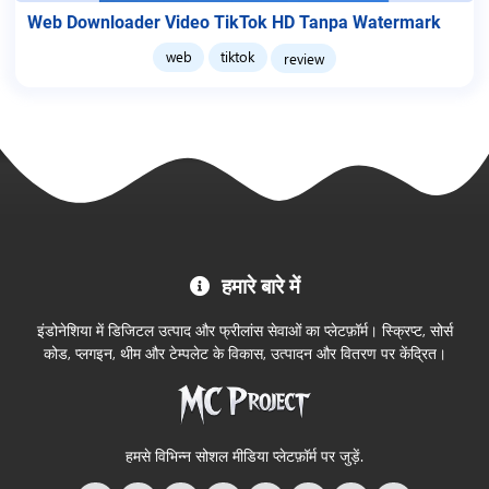
Web Downloader Video TikTok HD Tanpa Watermark
web
tiktok
review
MC
हमारे बारे में
Project
आधिकारिक
इंडोनेशिया में डिजिटल उत्पाद और फ्रीलांस सेवाओं का प्लेटफ़ॉर्म। स्क्रिप्ट, सोर्स
स्टोर
कोड, प्लगइन, थीम और टेम्पलेट के विकास, उत्पादन और वितरण पर केंद्रित।
में
आपका
स्वागत
हमसे विभिन्न सोशल मीडिया प्लेटफ़ॉर्म पर जुड़ें.
है