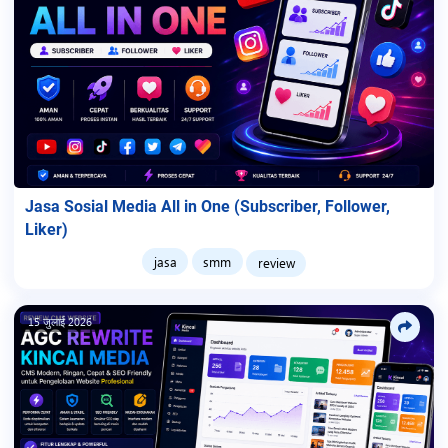
Jasa Sosial Media All in One (Subscriber, Follower,
Liker)
jasa
smm
review
15 जुलाई 2026