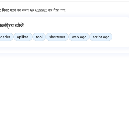
2 मिनट पढ़ने का समय
61998x बार देखा गया.
ोकप्रिय खोजें
loader
aplikasi
tool
shortener
web agc
script agc