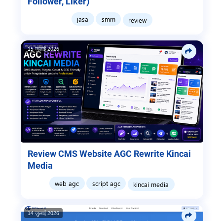
Follower, Liker)
jasa
smm
review
15 जुलाई 2026
Review CMS Website AGC Rewrite Kincai
Media
web agc
script agc
kincai media
14 जुलाई 2026