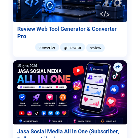
Review Web Tool Generator & Converter
Pro
converter
generator
review
15 जुलाई 2026
Jasa Sosial Media All in One (Subscriber,