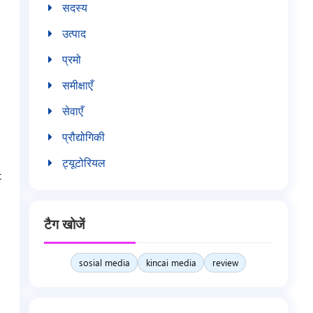
सदस्य
उत्पाद
प्रमो
समीक्षाएँ
a
सेवाएँ
प्रौद्योगिकी
ट्यूटोरियल
t
टैग खोजें
sosial media
kincai media
review