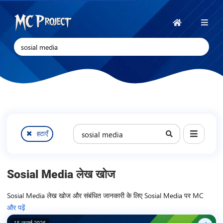
MC
Project
होम
Official
Store
डिजिटल
उत्पाद
स्टोर
कुल
और
64
हटाएँ
लेख।
फ्रीलांस
सेवाएँ
Sosial Media लेख खोज
Sosial Media लेख खोज और संबंधित जानकारी के लिए Sosial Media पर MC
Project. यह लेख संग्रह इंडोनेशिया में डिजिटल उत्पादों और फ्रीलांस सेवाओं का पूर्ण
और पढ़ें
दस्तावेज़ प्रस्तुत करता है, जिसमें स्टेप-बाय-स्टेप ट्यूटोरियल, विस्तृत समीक्षा और
15 जुलाई 2026