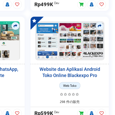
Dev
Rp499K
WhatsApp,
Website dan Aplikasi Android
te
Toko Online Blackexpo Pro
Web Toko
298 件の販売
Dev
Rp599K