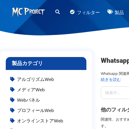
MC
フィルター
製品
Project
Official
Store
デ
ジ
Whatsa
製品カテゴリ
タ
ル
Whatsapp 
アルゴリズムWeb
続きを読む
ス情報を提供し
製
ルマーケティン
メディアWeb
品
ス
Webパネル
ト
他のフィル
プロフィールWeb
ア
関連性、おすす
オンラインストアWeb
と
す。