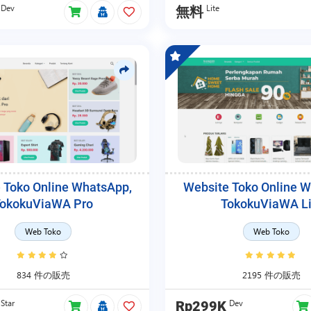
Dev
Lite
無料
 Toko Online WhatsApp,
Website Toko Online 
okokuViaWA Pro
TokokuViaWA Li
Web Toko
Web Toko
834 件の販売
2195 件の販売
Star
Dev
Rp299K