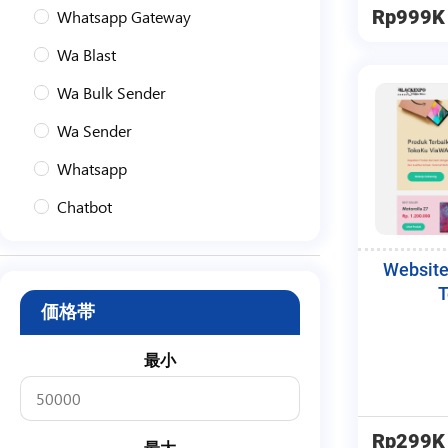
Whatsapp Gateway
Rp999K
Wa Blast
Wa Bulk Sender
Wa Sender
Whatsapp
Chatbot
Wa
Website
Bulk Sender
T
価格帯
Gemini Ai
Claude Ai
最小
Tool
Utility
Rp299K