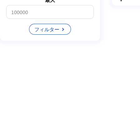
最大
Cms
Bisnis
フィルター
Produktivitas
Alat
Php
Wa Gateways
Toko Online
Platform
Ecommerce
Website
Toko
Pwa