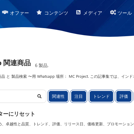
オファー
コンテンツ
メディア
ツール
pp 関連商品
6 製品.
関連商品 と 製品検索 〜用 Whatsapp 場所： MC Project. この記
ています。ステップバイステップのチュートリアル、詳細なレビュー、最新プ
グに関するコンテンツを通じて、ビジネスやデジタルプロジェクトに役立つソ
関連性
注目
トレンド
評価
ターにリセット
め、卓越性と品質、トレンド、評価、リリース日、価格更新、プロモーション