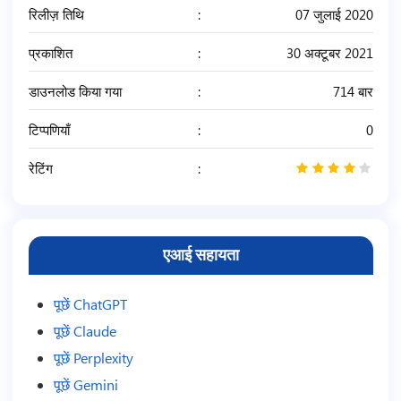
रिलीज़ तिथि
07 जुलाई 2020
प्रकाशित
30 अक्टूबर 2021
डाउनलोड किया गया
714 बार
टिप्पणियाँ
0
रेटिंग
4
/
5
एआई सहायता
पूछें ChatGPT
पूछें Claude
पूछें Perplexity
पूछें Gemini