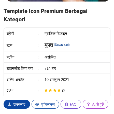
Template Icon Premium Berbagai
Kategori
श्रेणी
:
ग्राफ़िक डिज़ाइन
IDR
मुफ्त
मूल्य
:
(Download)
71K
स्टॉक
:
असीमित
डाउनलोड किया गया
:
714 बार
अंतिम अपडेट
:
10 अक्टूबर 2021
रेटिंग
:
4
/
5
डाउनलोड
पूर्वावलोकन
FAQ
AI से पूछें