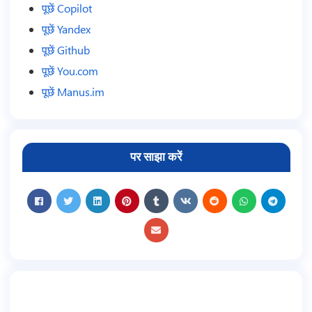
पूछें Copilot
पूछें Yandex
पूछें Github
पूछें You.com
पूछें Manus.im
पर साझा करें