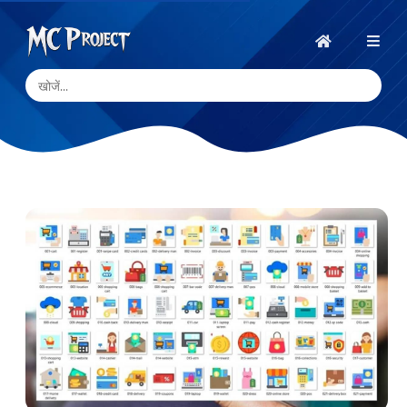
MC
Project
होम
Official
Store
डिजिटल
उत्पाद
स्टोर
और
फ्रीलांस
सेवाएँ