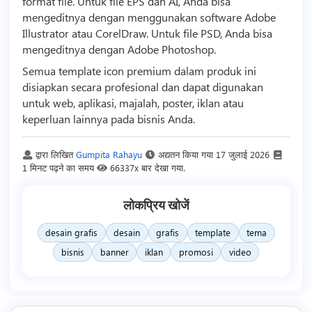
format file. Untuk file EPS dan AI, Anda bisa
mengeditnya dengan menggunakan software Adobe
Illustrator atau CorelDraw. Untuk file PSD, Anda bisa
mengeditnya dengan Adobe Photoshop.
Semua
template
icon premium dalam produk ini
disiapkan secara profesional dan dapat digunakan
untuk web, aplikasi, majalah, poster, iklan atau
keperluan lainnya pada
bisnis
Anda.
द्वारा लिखित
Gumpita Rahayu
अद्यतन किया गया
17 जुलाई 2026
1 मिनट पढ़ने का समय
66337x बार देखा गया.
लोकप्रिय खोजें
desain grafis
desain
grafis
template
tema
bisnis
banner
iklan
promosi
video