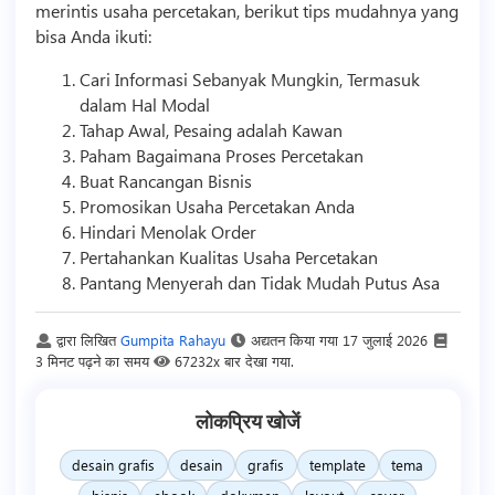
merintis usaha percetakan, berikut tips mudahnya yang
bisa Anda ikuti:
Cari Informasi Sebanyak Mungkin, Termasuk
dalam Hal Modal
Tahap Awal, Pesaing adalah Kawan
Paham Bagaimana Proses Percetakan
Buat Rancangan
Bisnis
Promosikan Usaha Percetakan Anda
Hindari Menolak Order
Pertahankan Kualitas Usaha Percetakan
Pantang Menyerah dan Tidak Mudah Putus Asa
द्वारा लिखित
Gumpita Rahayu
अद्यतन किया गया
17 जुलाई 2026
3 मिनट पढ़ने का समय
67232x बार देखा गया.
लोकप्रिय खोजें
desain grafis
desain
grafis
template
tema