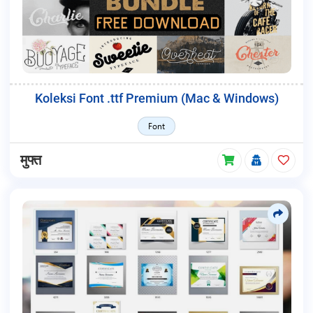
Koleksi Font .ttf Premium (Mac & Windows)
Font
मुफ्त