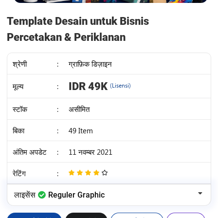
Template Desain untuk Bisnis
Percetakan & Periklanan
श्रेणी
:
ग्राफ़िक डिज़ाइन
IDR 49K
मूल्य
:
(Lisensi)
स्टॉक
:
असीमित
बिका
:
49 Item
अंतिम अपडेट
:
11 नवम्बर 2021
रेटिंग
:
4
/
लाइसेंस
Reguler Graphic
5