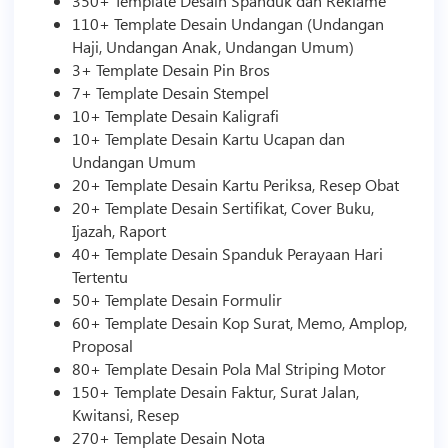
350+
Template
Desain Spanduk dan Reklame
110+
Template
Desain Undangan (Undangan
Haji, Undangan Anak, Undangan Umum)
3+
Template
Desain Pin Bros
7+
Template
Desain Stempel
10+
Template
Desain Kaligrafi
10+
Template
Desain Kartu Ucapan dan
Undangan Umum
20+
Template
Desain Kartu Periksa, Resep Obat
20+
Template
Desain Sertifikat, Cover Buku,
Ijazah, Raport
40+
Template
Desain Spanduk Perayaan Hari
Tertentu
50+
Template
Desain Formulir
60+
Template
Desain Kop Surat, Memo, Amplop,
Proposal
80+
Template
Desain Pola Mal Striping Motor
150+
Template
Desain Faktur, Surat Jalan,
Kwitansi, Resep
270+
Template
Desain Nota