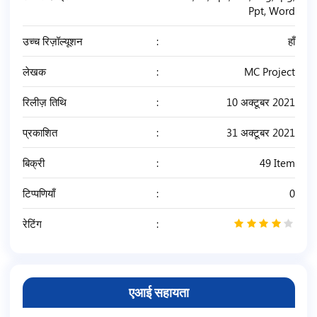
Ppt, Word
उच्च रिज़ॉल्यूशन
हाँ
लेखक
MC Project
रिलीज़ तिथि
10 अक्टूबर 2021
प्रकाशित
31 अक्टूबर 2021
बिक्री
49 Item
टिप्पणियाँ
0
रेटिंग
4
/
5
एआई सहायता