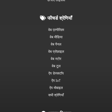
फीचर्ड श्रेणियाँ
वेब एल्गोरिदम
वेब मीडिया
वेब पैनल
वेब प्रोफ़ाइल
वेब स्टोर
वेब टूल
ऐप डेस्कटॉप
ऐप IoT
ऐप मोबाइल
सभी श्रेणियाँ