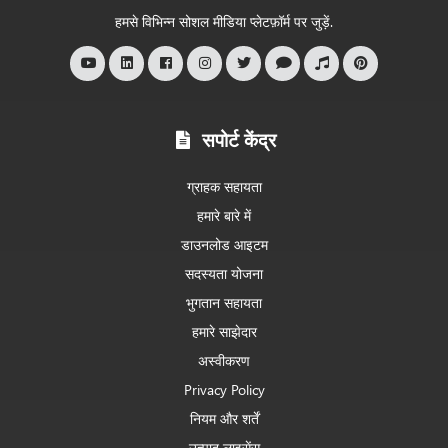
स्वागत
हमसे विभिन्न सोशल मीडिया प्लेटफ़ॉर्म पर जुड़ें.
है
सपोर्ट केंद्र
ग्राहक सहायता
हमारे बारे में
डाउनलोड आइटम
सदस्यता योजना
भुगतान सहायता
हमारे साझेदार
अस्वीकरण
Privacy Policy
नियम और शर्तें
उत्पाद लाइसेंस