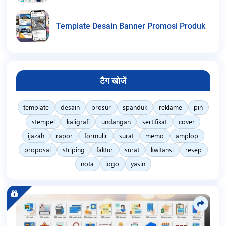
Template Desain Banner Promosi Produk
टैग खोजें
template
desain
brosur
spanduk
reklame
pin
stempel
kaligrafi
undangan
sertifikat
cover
ijazah
rapor
formulir
surat
memo
amplop
proposal
striping
faktur
surat
kwitansi
resep
nota
logo
yasin