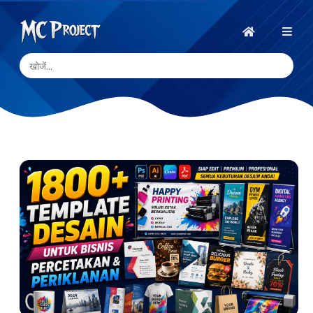
MC
Project
होम
Official
Store
डिजिटल
उत्पाद
स्टोर
और
फ्रीलांस
सेवाएँ