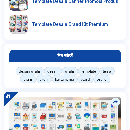
Template Desain Banner Promosi Produk
Template Desain Brand Kit Premium
टैग खोजें
desain grafis
desain
grafis
template
tema
bisnis
profil
kartu nama
vcard
brand