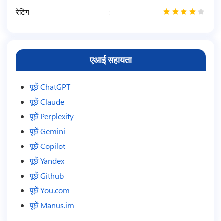
रेटिंग
4
/
5
एआई सहायता
पूछें ChatGPT
पूछें Claude
पूछें Perplexity
पूछें Gemini
पूछें Copilot
पूछें Yandex
पूछें Github
पूछें You.com
पूछें Manus.im