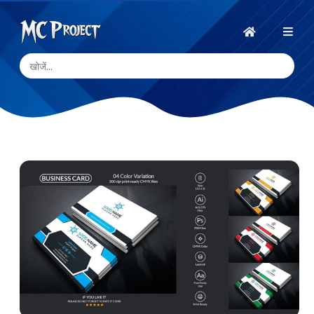
MC
Project
होम
Official
Store
डिजिटल
उत्पाद
स्टोर
और
फ्रीलांस
सेवाएँ