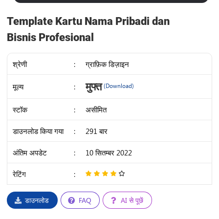
Template Kartu Nama Pribadi dan
Bisnis Profesional
श्रेणी
:
ग्राफ़िक डिज़ाइन
IDR
मुफ्त
मूल्य
:
(Download)
19K
स्टॉक
:
असीमित
डाउनलोड किया गया
:
291 बार
अंतिम अपडेट
:
10 सितम्बर 2022
रेटिंग
:
4
/
5
डाउनलोड
FAQ
AI से पूछें