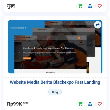
मुफ्त
Website Media Berita Blackexpo Fast Landing
Blog
Star
Rp99K