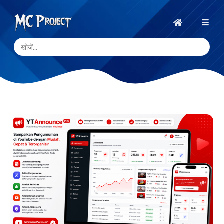
MC
Project
होम
Official
Store
डिजिटल
उत्पाद
स्टोर
और
फ्रीलांस
सेवाएँ