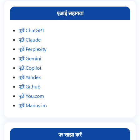
एआई सहायता
पूछें ChatGPT
पूछें Claude
पूछें Perplexity
पूछें Gemini
पूछें Copilot
पूछें Yandex
पूछें Github
पूछें You.com
पूछें Manus.im
पर साझा करें