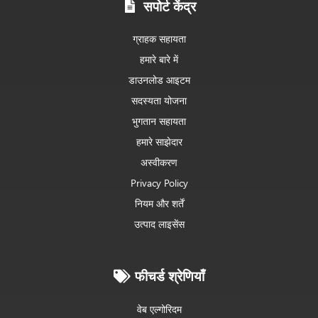
सपोर्ट केंद्र
ग्राहक सहायता
हमारे बारे में
डाउनलोड आइटम
सदस्यता योजना
भुगतान सहायता
हमारे साझेदार
अस्वीकरण
Privacy Policy
नियम और शर्तें
उत्पाद लाइसेंस
फीचर्ड श्रेणियाँ
वेब एल्गोरिदम