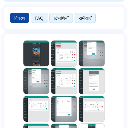
विवरण
FAQ
टिप्पणियाँ
समीक्षाएँ