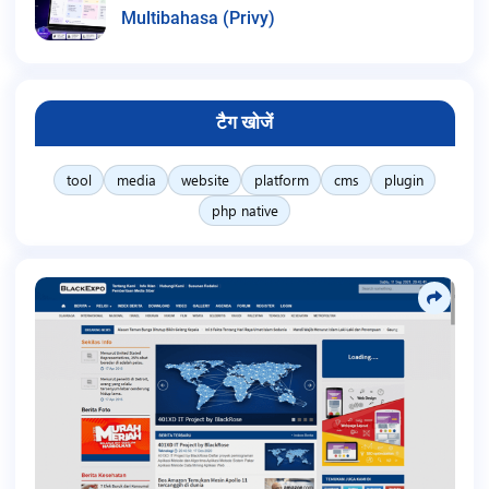
Multibahasa (Privy)
टैग खोजें
tool
media
website
platform
cms
plugin
php native