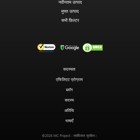
नवीनतम उत्पाद
मुफ्त उत्पाद
सभी फ़िल्टर
सदस्यता
एफिलिएट प्रोग्राम
ब्लॉग
सदस्य
अतिथि
भाषाएँ
MC Project
©2026
- सर्वाधिकार सुरक्षित।