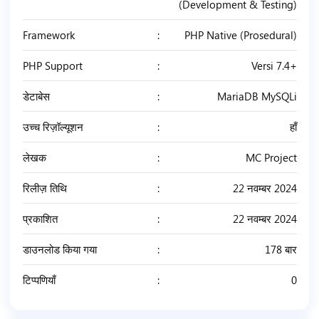
(Development & Testing)
Framework
PHP Native (Prosedural)
PHP Support
Versi 7.4+
डेटाबेस
MariaDB MySQLi
उच्च रिज़ॉल्यूशन
हाँ
लेखक
MC Project
रिलीज़ तिथि
22 नवम्बर 2024
प्रकाशित
22 नवम्बर 2024
डाउनलोड किया गया
178 बार
टिप्पणियाँ
0