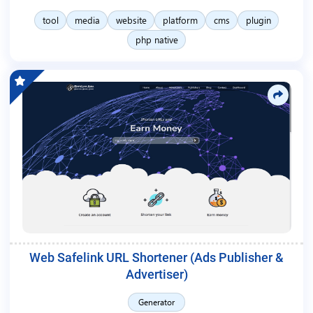
tool
media
website
platform
cms
plugin
php native
Web Safelink URL Shortener (Ads Publisher &
Advertiser)
Generator