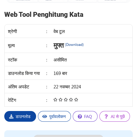
Web Tool Penghitung Kata
श्रेणी
:
वेब टूल
IDR
मुफ्त
मूल्य
:
(Download)
39K
स्टॉक
:
असीमित
डाउनलोड किया गया
:
169 बार
अंतिम अपडेट
:
22 नवम्बर 2024
रेटिंग
:
4.68
/
5
डाउनलोड
पूर्वावलोकन
FAQ
AI से पूछें