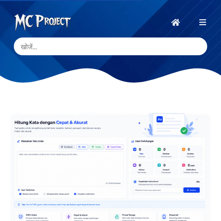
MC
Project
होम
Official
Store
डिजिटल
उत्पाद
स्टोर
और
फ्रीलांस
सेवाएँ