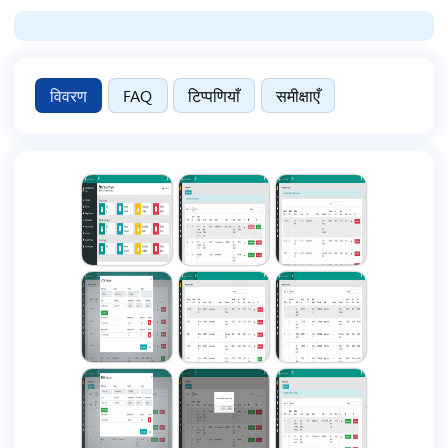
विवरण
FAQ
टिप्पणियाँ
समीक्षाएँ