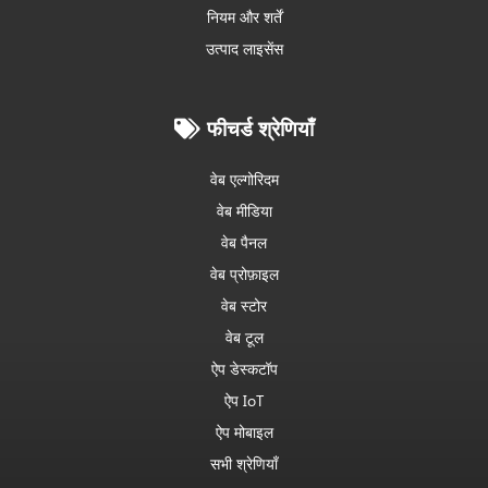
नियम और शर्तें
उत्पाद लाइसेंस
फीचर्ड श्रेणियाँ
वेब एल्गोरिदम
वेब मीडिया
वेब पैनल
वेब प्रोफ़ाइल
वेब स्टोर
वेब टूल
ऐप डेस्कटॉप
ऐप IoT
ऐप मोबाइल
सभी श्रेणियाँ