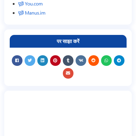
पूछें You.com
पूछें Manus.im
पर साझा करें