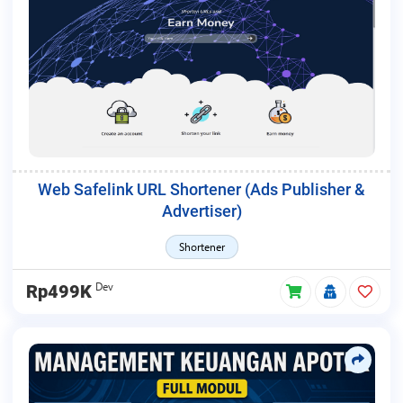
Web Safelink URL Shortener (Ads Publisher &
Advertiser)
Shortener
Dev
Rp499K