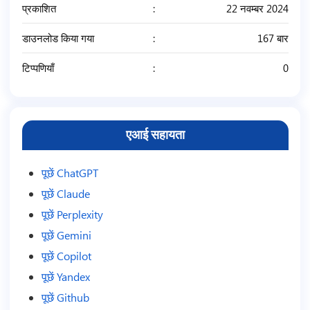
प्रकाशित
22 नवम्बर 2024
डाउनलोड किया गया
167 बार
टिप्पणियाँ
0
एआई सहायता
पूछें ChatGPT
पूछें Claude
पूछें Perplexity
पूछें Gemini
पूछें Copilot
पूछें Yandex
पूछें Github