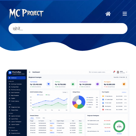
MC
Project
होम
Official
Store
डिजिटल
उत्पाद
स्टोर
और
फ्रीलांस
सेवाएँ