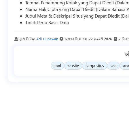
Tempat Penampung Kotak yang Dapat Diedit (Dala
Nama Hak Cipta yang Dapat Diedit (Dalam Bahasa 
Judul Meta & Deskripsi Situs yang Dapat Diedit (D
Tidak Perlu Basis Data
द्वारा लिखित
Adi Gunawan
अद्यतन किया गया
22 फ़रवरी 2026
2 मिनट
ल
tool
ceksite
harga situs
seo
ana