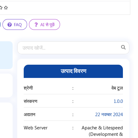
4.68
/
5
FAQ
AI से पूछें
उत्पाद विवरण
श्रेणी
वेब टूल
संस्करण
1.0.0
अद्यतन
22 नवम्बर 2024
Web Server
Apache & Litespeed
(Development &