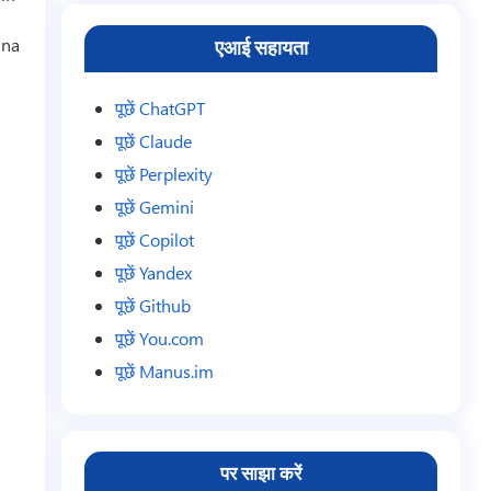
una
एआई सहायता
पूछें ChatGPT
पूछें Claude
पूछें Perplexity
पूछें Gemini
पूछें Copilot
पूछें Yandex
पूछें Github
पूछें You.com
पूछें Manus.im
पर साझा करें