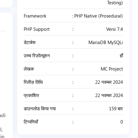
Testing)
Framework
PHP Native (Prosedural)
PHP Support
Versi 7.4
डेटाबेस
MariaDB MySQLi
उच्च रिज़ॉल्यूशन
हाँ
लेखक
MC Project
रिलीज़ तिथि
22 नवम्बर 2024
प्रकाशित
22 नवम्बर 2024
डाउनलोड किया गया
159 बार
sli
टिप्पणियाँ
0
l,
ain