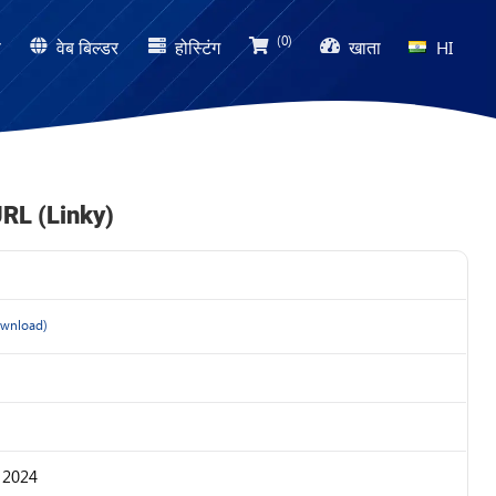
(0)
ण
वेब बिल्डर
होस्टिंग
खाता
HI
RL (Linky)
wnload)
र 2024