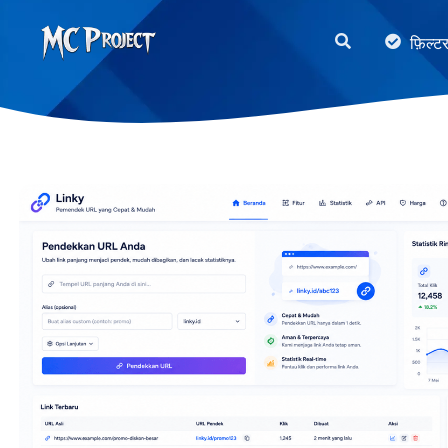
MC
फ़िल्ट
Project
Official
Store
डिजिटल
उत्पाद
स्टोर
और
फ्रीलांस
सेवाएँ