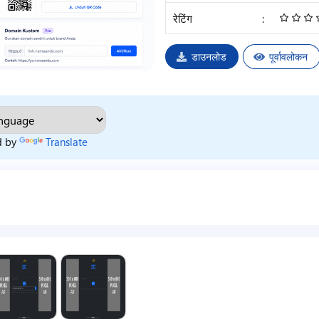
रेटिंग
:
डाउनलोड
पूर्वावलोकन
d by
Translate