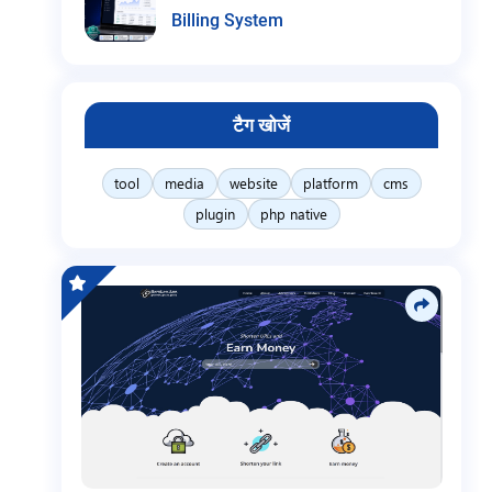
Billing System
टैग खोजें
tool
media
website
platform
cms
plugin
php native