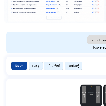
Powere
विवरण
FAQ
टिप्पणियाँ
समीक्षाएँ