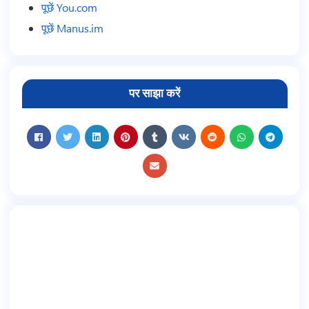
पूछें You.com
पूछें Manus.im
पर साझा करें