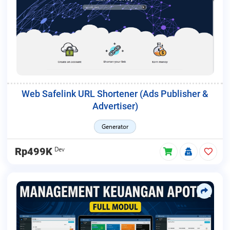
Web Safelink URL Shortener (Ads Publisher &
Advertiser)
Generator
Dev
Rp499K