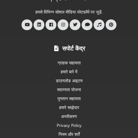
आपका
स्वागत
हमसे विभिन्न सोशल मीडिया प्लेटफ़ॉर्म पर जुड़ें.
है
सपोर्ट केंद्र
ग्राहक सहायता
हमारे बारे में
डाउनलोड आइटम
सदस्यता योजना
भुगतान सहायता
हमारे साझेदार
अस्वीकरण
Privacy Policy
नियम और शर्तें