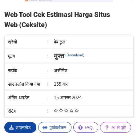
Web Tool Cek Estimasi Harga Situs
Web (Ceksite)
श्रेणी
:
वेब टूल
IDR
मुफ्त
मूल्य
:
(Download)
35K
स्टॉक
:
असीमित
डाउनलोड किया गया
:
155 बार
अंतिम अपडेट
:
15 अगस्त 2024
रेटिंग
:
4.68
/
5
डाउनलोड
पूर्वावलोकन
FAQ
AI से पूछें