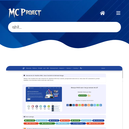
MC
Project
होम
Official
Store
डिजिटल
उत्पाद
स्टोर
और
फ्रीलांस
सेवाएँ