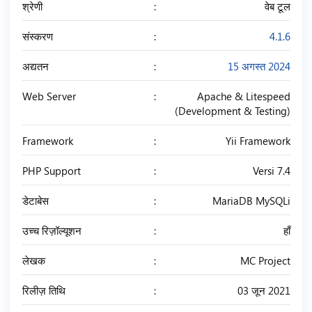
श्रेणी
वेब टूल
संस्करण
4.1.6
अद्यतन
15 अगस्त 2024
Web Server
Apache & Litespeed
(Development & Testing)
Framework
Yii Framework
PHP Support
Versi 7.4
डेटाबेस
MariaDB MySQLi
उच्च रिज़ॉल्यूशन
हाँ
लेखक
MC Project
रिलीज़ तिथि
03 जून 2021