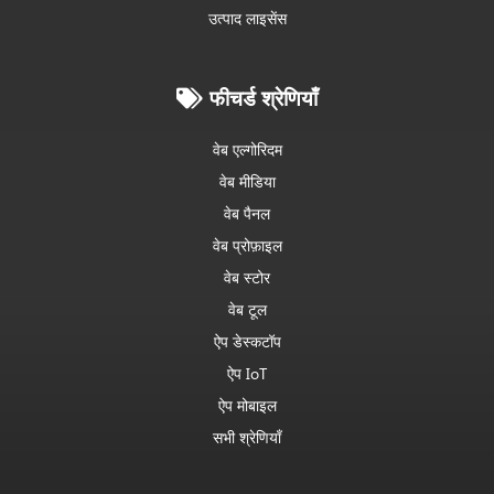
उत्पाद लाइसेंस
फीचर्ड श्रेणियाँ
वेब एल्गोरिदम
वेब मीडिया
वेब पैनल
वेब प्रोफ़ाइल
वेब स्टोर
वेब टूल
ऐप डेस्कटॉप
ऐप IoT
ऐप मोबाइल
सभी श्रेणियाँ