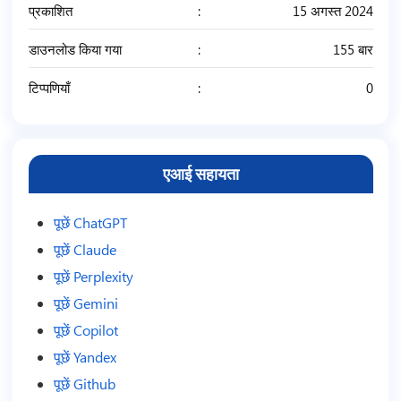
प्रकाशित
15 अगस्त 2024
डाउनलोड किया गया
155 बार
टिप्पणियाँ
0
एआई सहायता
पूछें ChatGPT
पूछें Claude
पूछें Perplexity
पूछें Gemini
पूछें Copilot
पूछें Yandex
पूछें Github