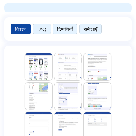
विवरण
FAQ
टिप्पणियाँ
समीक्षाएँ