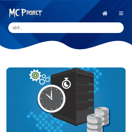
MC
Project
होम
Official
Store
डिजिटल
उत्पाद
स्टोर
और
फ्रीलांस
सेवाएँ