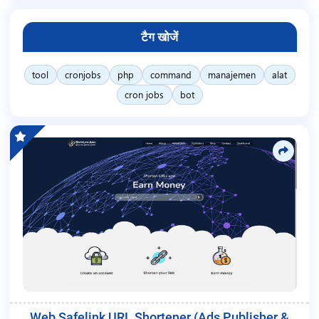
टैग खोजें
tool
cronjobs
php
command
manajemen
alat
cron jobs
bot
Web Safelink URL Shortener (Ads Publisher &