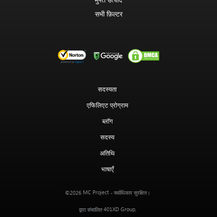
सभी फ़िल्टर
सदस्यता
एफिलिएट प्रोग्राम
ब्लॉग
सदस्य
अतिथि
भाषाएँ
MC Project
©2026
- सर्वाधिकार सुरक्षित।
401XD Group
द्वारा संचालित
.