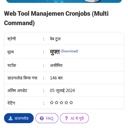
Web Tool Manajemen Cronjobs (Multi
Command)
श्रेणी
:
वेब टूल
IDR
मुफ्त
मूल्य
:
(Download)
36K
स्टॉक
:
असीमित
डाउनलोड किया गया
:
146 बार
अंतिम अपडेट
:
05 जुलाई 2024
रेटिंग
:
4.68
/
5
डाउनलोड
FAQ
AI से पूछें