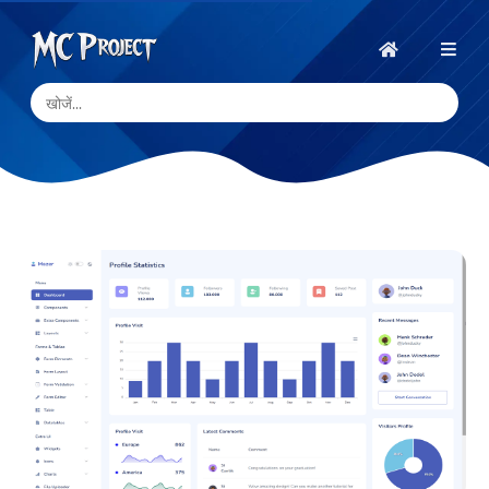
MC
Project
होम
Official
Store
डिजिटल
उत्पाद
स्टोर
और
फ्रीलांस
सेवाएँ