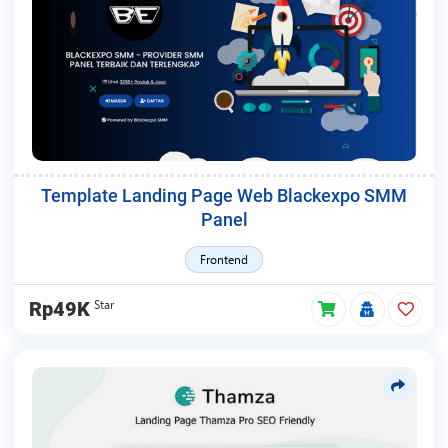
Template Landing Page Web Blackexpo SMM
Panel
Frontend
Star
Rp49K