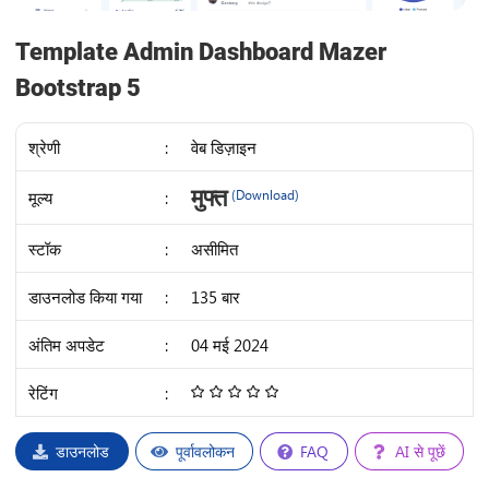
Template Admin Dashboard Mazer
Bootstrap 5
श्रेणी
:
वेब डिज़ाइन
IDR
मुफ्त
मूल्य
:
(Download)
35K
स्टॉक
:
असीमित
डाउनलोड किया गया
:
135 बार
अंतिम अपडेट
:
04 मई 2024
रेटिंग
:
4.68
/
5
डाउनलोड
पूर्वावलोकन
FAQ
AI से पूछें