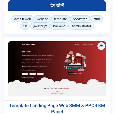
टैग खोजें
desain web
website
template
bootstrap
html
css
javascript
backend
administrator
Template Landing Page Web SMM & PPOB KM
Panel