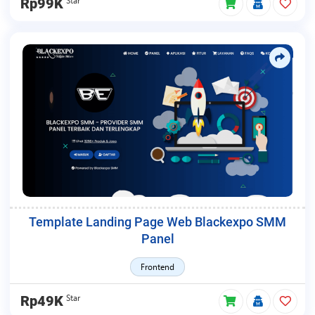
Rp99K
Template Landing Page Web Blackexpo SMM
Panel
Frontend
Star
Rp49K