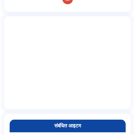
संबंधित आइटम