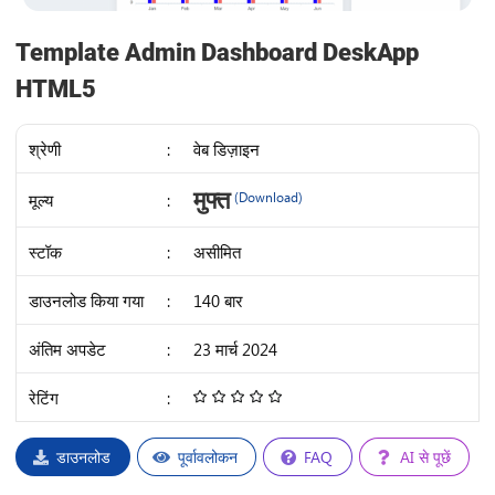
Template Admin Dashboard DeskApp
HTML5
श्रेणी
:
वेब डिज़ाइन
IDR
मुफ्त
मूल्य
:
(Download)
30K
स्टॉक
:
असीमित
डाउनलोड किया गया
:
140 बार
अंतिम अपडेट
:
23 मार्च 2024
रेटिंग
:
4.68
/
5
डाउनलोड
पूर्वावलोकन
FAQ
AI से पूछें