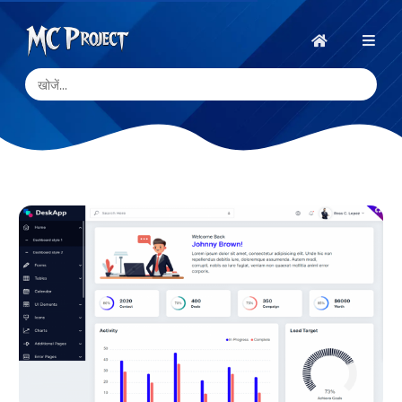
MC
Project
होम
Official
Store
डिजिटल
उत्पाद
स्टोर
और
फ्रीलांस
सेवाएँ