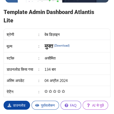
Template Admin Dashboard Atlantis
Lite
श्रेणी
:
वेब डिज़ाइन
IDR
मुफ्त
मूल्य
:
(Download)
34K
स्टॉक
:
असीमित
डाउनलोड किया गया
:
134 बार
अंतिम अपडेट
:
04 अप्रैल 2024
रेटिंग
:
4.68
/
5
डाउनलोड
पूर्वावलोकन
FAQ
AI से पूछें