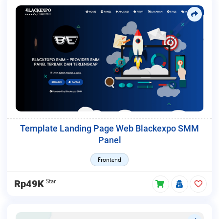
Template Landing Page Web Blackexpo SMM
Panel
Frontend
Star
Rp49K