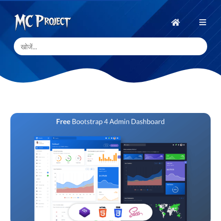
MC
Project
होम
Official
Store
डिजिटल
उत्पाद
स्टोर
और
फ्रीलांस
सेवाएँ