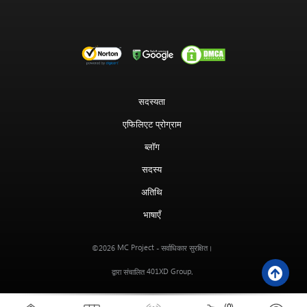
सदस्यता
एफिलिएट प्रोग्राम
ब्लॉग
सदस्य
अतिथि
भाषाएँ
MC Project
©2026
- सर्वाधिकार सुरक्षित।
401XD Group
द्वारा संचालित
.
(0)