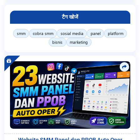
टैग खोजें
smm
cobra smm
sosial media
panel
platform
bisnis
marketing