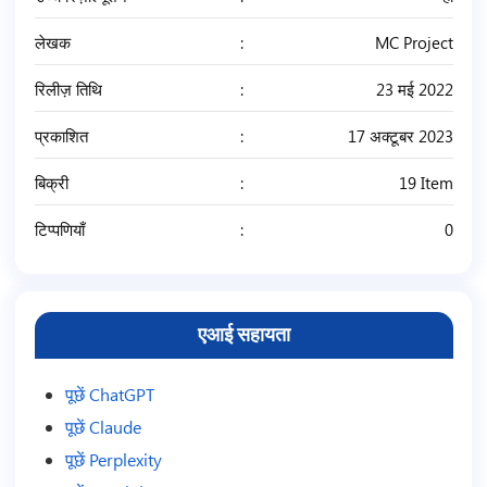
लेखक
MC Project
रिलीज़ तिथि
23 मई 2022
प्रकाशित
17 अक्टूबर 2023
बिक्री
19 Item
टिप्पणियाँ
0
एआई सहायता
पूछें ChatGPT
पूछें Claude
पूछें Perplexity