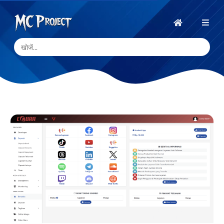
MC
Project
होम
Official
Store
डिजिटल
उत्पाद
स्टोर
और
फ्रीलांस
सेवाएँ