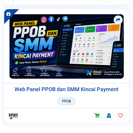
Web Panel PPOB dan SMM Kincai Payment
PPOB
मुफ्त