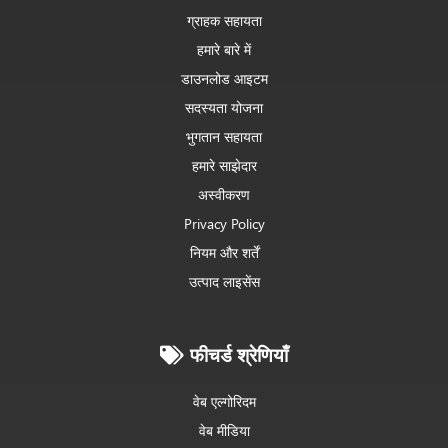
ग्राहक सहायता
हमारे बारे में
डाउनलोड आइटम
सदस्यता योजना
भुगतान सहायता
हमारे साझेदार
अस्वीकरण
Privacy Policy
नियम और शर्तें
उत्पाद लाइसेंस
फीचर्ड श्रेणियाँ
वेब एल्गोरिदम
वेब मीडिया