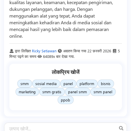
kualitas layanan, keamanan, kecepatan pengiriman,
dukungan pelanggan, dan harga. Dengan
menggunakan alat yang tepat, Anda dapat
meningkatkan kehadiran Anda di media sosial dan
mencapai hasil yang lebih baik dalam pemasaran
online.
द्वारा लिखित
Ricky Setiawan
अद्यतन किया गया
22 फ़रवरी 2026
5
मिनट पढ़ने का समय
64089x बार देखा गया.
लोकप्रिय खोजें
smm
sosial media
panel
platform
bisnis
marketing
smm gratis
panel smm
smm panel
ppob