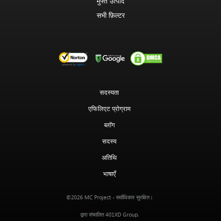
मुफ्त उत्पाद
सभी फ़िल्टर
सदस्यता
एफिलिएट प्रोग्राम
ब्लॉग
सदस्य
अतिथि
भाषाएँ
MC Project
©2026
- सर्वाधिकार सुरक्षित।
401XD Group
द्वारा संचालित
.