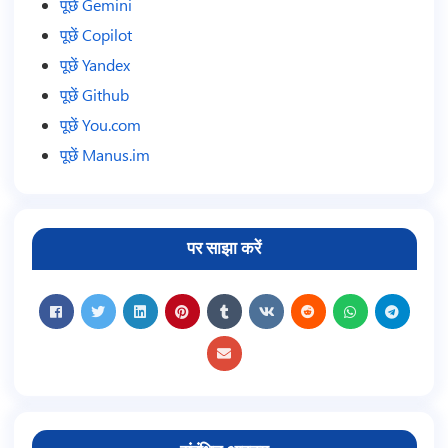
पूछें Gemini
पूछें Copilot
पूछें Yandex
पूछें Github
पूछें You.com
पूछें Manus.im
पर साझा करें