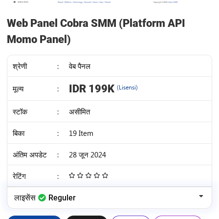
Web Panel Cobra SMM (Platform API
Momo Panel)
श्रेणी
:
वेब पैनल
IDR 199K
मूल्य
:
(Lisensi)
स्टॉक
:
असीमित
बिका
:
19 Item
अंतिम अपडेट
:
28 जून 2024
रेटिंग
:
4.68
/
लाइसेंस
Reguler
5