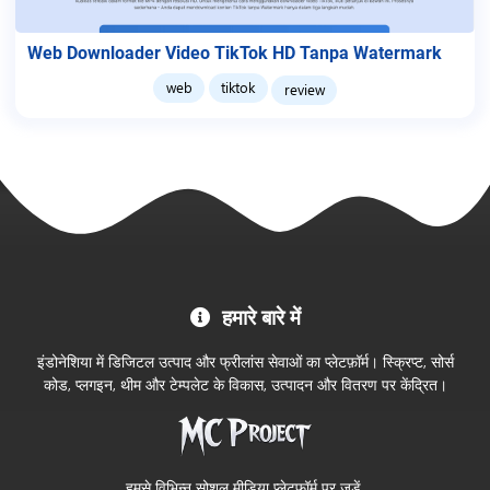
Web Downloader Video TikTok HD Tanpa Watermark
web
tiktok
review
MC
हमारे बारे में
Project
आधिकारिक
इंडोनेशिया में डिजिटल उत्पाद और फ्रीलांस सेवाओं का प्लेटफ़ॉर्म। स्क्रिप्ट, सोर्स
स्टोर
कोड, प्लगइन, थीम और टेम्पलेट के विकास, उत्पादन और वितरण पर केंद्रित।
में
आपका
स्वागत
हमसे विभिन्न सोशल मीडिया प्लेटफ़ॉर्म पर जुड़ें.