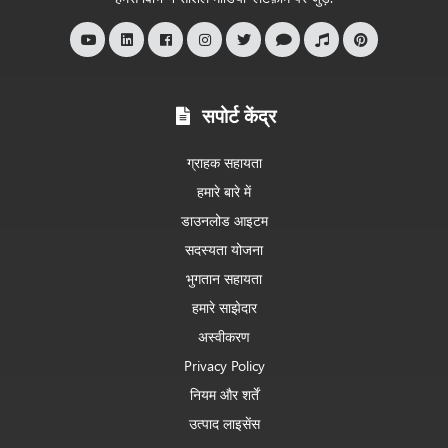
है
सपोर्ट केंद्र
ग्राहक सहायता
हमारे बारे में
डाउनलोड आइटम
सदस्यता योजना
भुगतान सहायता
हमारे साझेदार
अस्वीकरण
Privacy Policy
नियम और शर्तें
उत्पाद लाइसेंस