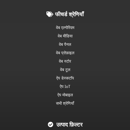
फीचर्ड श्रेणियाँ
वेब एल्गोरिदम
वेब मीडिया
वेब पैनल
वेब प्रोफ़ाइल
वेब स्टोर
वेब टूल
ऐप डेस्कटॉप
ऐप IoT
ऐप मोबाइल
सभी श्रेणियाँ
उत्पाद फ़िल्टर