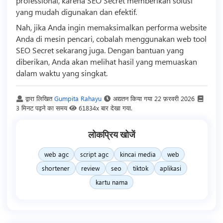
professional, karena SEO Secret memberikan solusi
yang mudah digunakan dan efektif.
Nah, jika Anda ingin memaksimalkan performa website
Anda di mesin pencari, cobalah menggunakan web
tool
SEO
Secret sekarang juga. Dengan bantuan yang
diberikan, Anda akan melihat hasil yang memuaskan
dalam waktu yang singkat.
द्वारा लिखित
Gumpita Rahayu
अद्यतन किया गया
22 फ़रवरी 2026
3 मिनट पढ़ने का समय
61834x बार देखा गया.
लोकप्रिय खोजें
web agc
script agc
kincai media
web
shortener
review
seo
tiktok
aplikasi
kartu nama