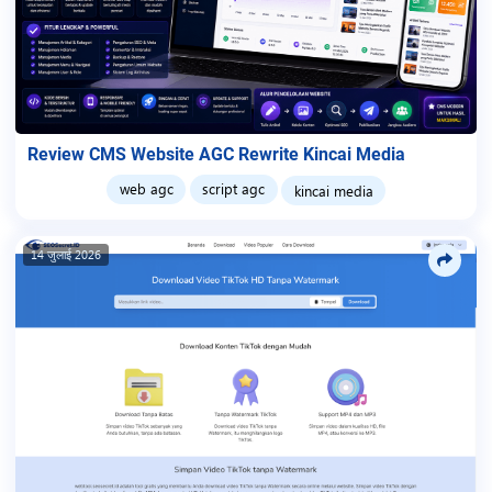
Review CMS Website AGC Rewrite Kincai Media
web agc
script agc
kincai media
14 जुलाई 2026